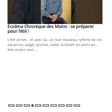
Eczéma Chronique des Mains : se préparer
Youtube
Youtube
pour l’été !
L'été arrive… et avec lui, un tout nouveau rythme de vie !
Vacances, plage, piscine, soleil, activités en plein air…
Nos mains sont ...
Dia
You
Le 
pers
ques