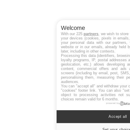
Welcome
With our 225
partners
, we wish to store
your devices (cookies, pixels in emails
your personal data with our partners, 
website or in our emails, already held 
later, including in other contexts.
Processing this data (identifiers, browsi
loyalty programs, IP, postal addresses 
geolocation, etc.) allows developing a
content, commercial offers and ads 
screens (including by email, post, SMS,
personalising them, measuring their p
audiences.
You can "accept all" and withdraw your c
"cookies" footer link
. You can also "set
object to processing activities not s
choices remain valid for 6 months.
powered by
Accept all
Set your choic