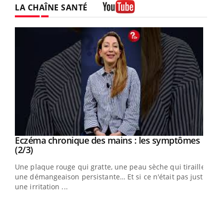
LA CHAÎNE SANTÉ
Youtube
Eczéma chronique des mains : les symptômes
Youtube
Youtube
(2/3)
ris,
Une plaque rouge qui gratte, une peau sèche qui tiraille,
une démangeaison persistante… Et si ce n'était pas juste
une irritation ...