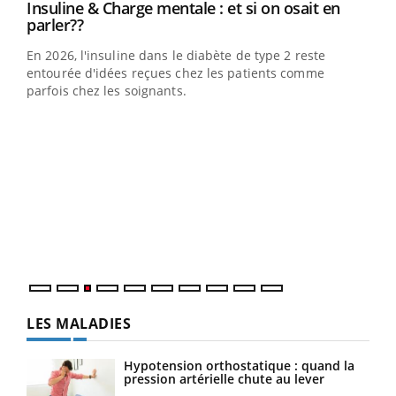
Youtube
Insuline & Charge mentale : et si on osait en
Youtube
Youtube
parler??
En 2026, l'insuline dans le diabète de type 2 reste
entourée d'idées reçues chez les patients comme
parfois chez les soignants.
Ecz
You
pour
L'ét
Vaca
Nos 
LES MALADIES
Hypotension orthostatique : quand la
pression artérielle chute au lever