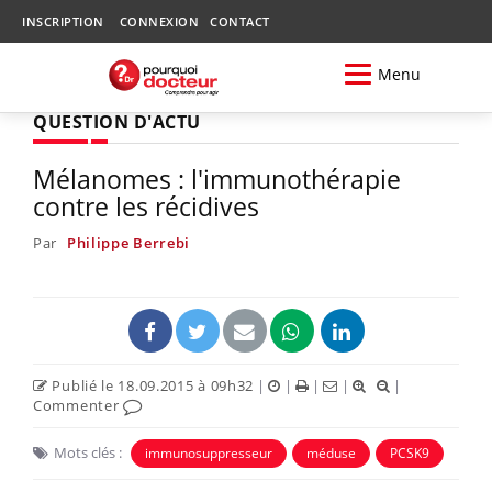
INSCRIPTION
CONNEXION
CONTACT
Menu
QUESTION D'ACTU
Mélanomes : l'immunothérapie
contre les récidives
Par
Philippe Berrebi
Publié le 18.09.2015 à 09h32
|
|
|
|
|
Commenter
Mots clés :
immunosuppresseur
méduse
PCSK9