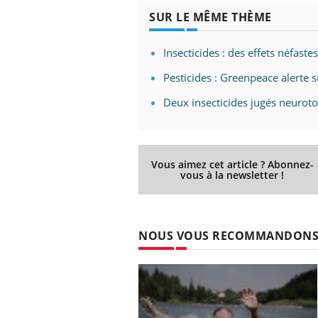
SUR LE MÊME THÈME
Insecticides : des effets néfaste
Ecz
You
Pesticides : Greenpeace alerte s
exp
Deux insecticides jugés neuroto
Il y
d'au
ques
mont
Vous aimez cet article ? Abonnez-
vous à la newsletter !
NOUS VOUS RECOMMANDON