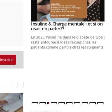
illard mental ou
ptômes de la
ples ce qui la rend
Insuline & Charge mentale : et si on
Youtube
Youtube
osait en parler??
En 2026, l'insuline dans le diabète de type 2
reste entourée d'idées reçues chez les
patients comme parfois chez les soignants.
Ec
You
'inscrire
pré
L'é
ryt
sol
sont