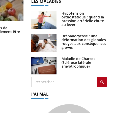
LES MALADIES
Hypotension
orthostatique : quand la
pression artérielle chute
au lever
Grossesse et chaleur : ce que dit la
s de
science
alement être
Drépanocytose : une
déformation des globules
rouges aux conséquences
graves
Maladie de Charcot
(Sclérose latérale
amyotrophique)
J'AI MAL