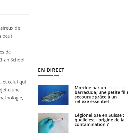
ésireux de
s peut
des de
 Chan School
.
EN DIRECT
 et celui qui
e et chaleur : ce
Mordue par un
bjet d’une
la science
barracuda, une petite fille
secourue grâce à un
 pathologie,
réflexe essentiel
phone nuit-il à
Légionellose en Suisse :
tissage de la
quelle est l’origine de la
?
contamination ?