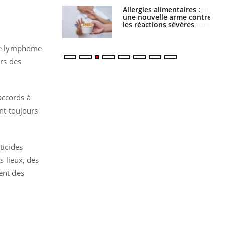
par une tique en
Allergies alimentaires :
, elle reste dans
une nouvelle arme contre
 pendant 42 jours
les réactions sévères
 de lymphome
urs des
accords à
ont toujours
ticides
s lieux, des
ent des