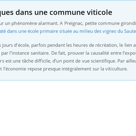
ques dans une commune viticole
ur un phénomène alarmant. A Preignac, petite commune girondi
até dans une école primaire située au milieu des vignes du Saute
 jours d’école, parfois pendant les heures de récréation, le lien a
é par l’instance sanitaire. De fait, prouver la causalité entre l’expo
est une tâche difficile, d’un point de vue scientifique. Par ailleu
 l’économie repose presque intégralement sur la viticulture.
Carence en fer : com
Youtube
Youtube
prévenir