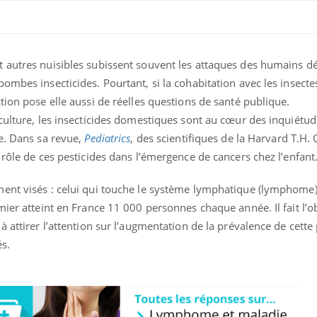
 autres nuisibles subissent souvent les attaques des humains d
ombes insecticides. Pourtant, si la cohabitation avec les insecte
tion pose elle aussi de réelles questions de santé publique.
culture, les insecticides domestiques sont au cœur des inquiétu
e. Dans sa revue,
Pediatrics
, des scientifiques de la Harvard T.H.
 rôle de ces pesticides dans l’émergence de cancers chez l’enfant
ent visés : celui qui touche le système lymphatique (lymphome),
Fortes chaleurs :
Grossess
mier atteint en France 11 000 personnes chaque année. Il fait l’o
pourquoi le risque de
que dit 
noyade grimpe-t-il ?
 attirer l’attention sur l’augmentation de la prévalence de cette
s.
Le Viagra pourrait-il
Le smart
freiner la propagation du
l'appren
cancer ?
lecture 