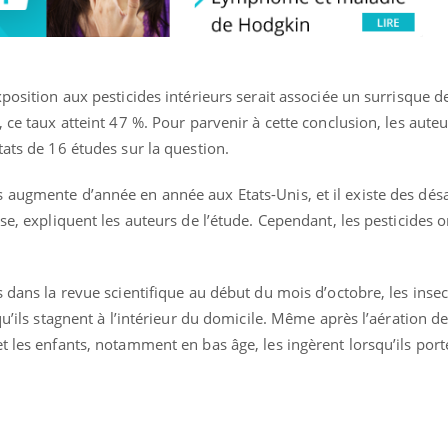
Pourquoi manger moins
Mordue 
de protéines pourrait
vacances
finalement être bénéfique
le coma
xposition aux pesticides intérieurs serait associée un surrisque
 ce taux atteint 47 %. Pour parvenir à cette conclusion, les aute
tats de 16 études sur la question.
 augmente d’année en année aux Etats-Unis, et il existe des dés
se, expliquent les auteurs de l’étude. Cependant, les pesticides 
s dans la revue scientifique au début du mois d’octobre, les insec
qu’ils stagnent à l’intérieur du domicile. Même après l’aération de
t les enfants, notamment en bas âge, les ingèrent lorsqu’ils port
.