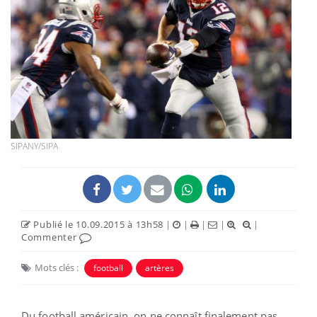
SIPANY/SIPA
Publié le 10.09.2015 à 13h58
|
|
|
|
|
Commenter
Mots clés :
football
artères
Du football américain, on ne connaît finalement pas