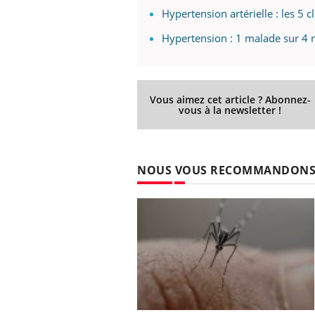
ez les soignants.
soleil, activités en plein air… Nos mains
défi
Hypertension artérielle : les 5 c
sont ...
Hypertension : 1 malade sur 4 
Vous aimez cet article ? Abonnez-
vous à la newsletter !
NOUS VOUS RECOMMANDON