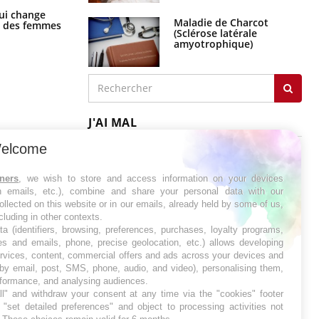
La sieste empêche-t-elle de dormir
ui change
la nuit ?
Maladie de Charcot
ge des femmes
(Sclérose latérale
amyotrophique)
J'AI MAL
elcome
tners
, we wish to store and access information on your devices
in emails, etc.), combine and share your personal data with our
ollected on this website or in our emails, already held by some of us,
ncluding in other contexts.
ta (identifiers, browsing, preferences, purchases, loyalty programs,
es and emails, phone, precise geolocation, etc.) allows developing
ervices, content, commercial offers and ads across your devices and
 by email, post, SMS, phone, audio, and video), personalising them,
rformance, and analysing audiences.
l" and withdraw your consent at any time via the "cookies" footer
"set detailed preferences" and object to processing activities not