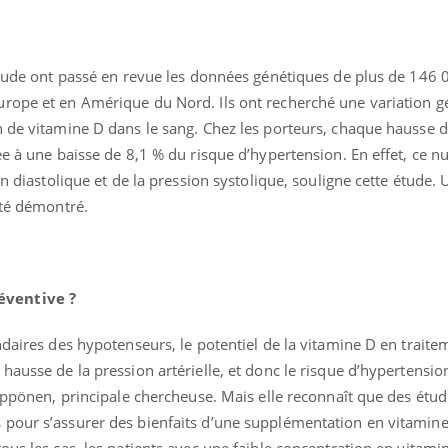
 étude ont passé en revue les données génétiques de plus de 146 
rope et en Amérique du Nord. Ils ont recherché une variation g
n de vitamine D dans le sang. Chez les porteurs, chaque hausse 
ée à une baisse de 8,1 % du risque d’hypertension. En effet, ce n
on diastolique et de la pression systolique, souligne cette étude. U
été démontré.
éventive ?
ndaires des hypotenseurs, le potentiel de la vitamine D en traite
ausse de la pression artérielle, et donc le risque d’hypertension
Hyppönen, principale chercheuse. Mais elle reconnaît que des étu
 pour s’assurer des bienfaits d’une supplémentation en vitamin
ous les cas, les patients avec une faible concentration en vitami