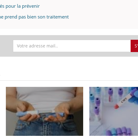
mutualiste innove en mat
s, mais ...
lés pour la prévenir
santé : l'utilisation d'un 
numérique » permet ...
ne prend pas bien son traitement
S
S