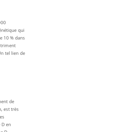
000
énétique qui
de 10 % dans
utriment
n tel lien de
ment de
, est très
des
e D en
ne D