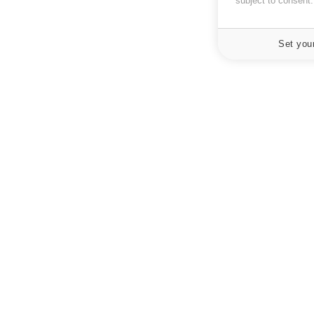
subject to consent
Set you
À PROPOS
NEWSLETT
Recevez toute
Données personnelles et cookies
infos santé