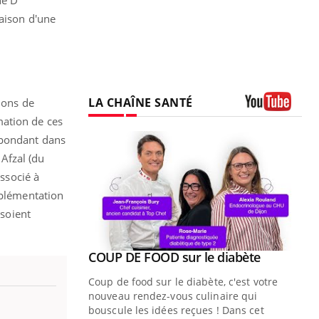
raison d'une
LA CHAÎNE SANTÉ
ions de
mation de ces
Youtube
spondant dans
Afzal (du
ssocié à
pplémentation
 soient
Youtube
ue » pour
COUP DE FOOD sur le diabète
Youtube
médecine
Coup de food sur le diabète, c'est votre
nouveau rendez-vous culinaire qui
n groupe
bouscule les idées reçues ! Dans cet