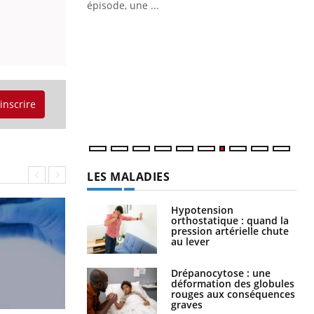
ière de bilan de
épisode, une ...
« jumeau
Qu
You
êtr
"Le
qua
Doc
'inscrire
dir
LES MALADIES
Hypotension
orthostatique : quand la
pression artérielle chute
au lever
Drépanocytose : une
déformation des globules
rouges aux conséquences
graves