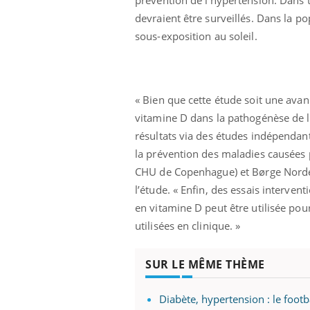
devraient être surveillés. Dans la p
sous-exposition au soleil.
« Bien que cette étude soit une avan
vitamine D dans la pathogénèse de l
résultats via des études indépendan
la prévention des maladies causées 
CHU de Copenhague) et Børge Nordes
l’étude. « Enfin, des essais interve
en vitamine D peut être utilisée pour
utilisées en clinique. »
ale : et si on
Eczéma Chronique des Mains : se
Dia
Youtube
You
ube
Youtube
préparer pour l’été !
SUR LE MÊME THÈME
Le 
 diabète de type 2
L'été arrive… et avec lui, un tout nouveau
nom
Diabète, hypertension : le footb
ues chez les
rythme de vie ! Vacances, plage, piscine,
diab