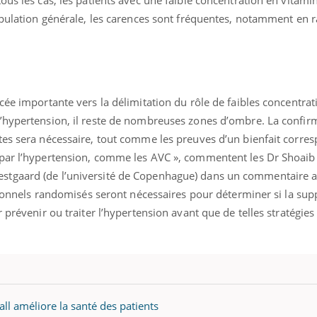
opulation générale, les carences sont fréquentes, notamment en 
cée importante vers la délimitation du rôle de faibles concentrat
’hypertension, il reste de nombreuses zones d’ombre. La confir
tes sera nécessaire, tout comme les preuves d’un bienfait corre
par l’hypertension, comme les AVC », commentent les Dr Shoaib 
tgaard (de l’université de Copenhague) dans un commentaire a
ntionnels randomisés seront nécessaires pour déterminer si la su
 prévenir ou traiter l’hypertension avant que de telles stratégies
Youtube
bète & Ramadan 2026
Un « jumeau numériq
tube
Youtube
faciliter l’accès à la 
Ramadan approche, et, pour de
Youtube
préventive
breuses personnes atteintes de
all améliore la santé des patients
Un établissement lié à u
ète, c'est une période de questions, de