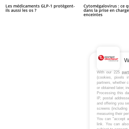
Les médicaments GLP-1 protègent-
Cytomégalovirus : ce q
ils aussi les os ?
dans la prise en char
enceintes
W
With our 225
par
(cookies, pixels 
partners, whether c
or obtained later, i
Processing this da
IP, postal address
and offering you s
screens (including
measuring their pe
You can "accept al
link
. You can also 