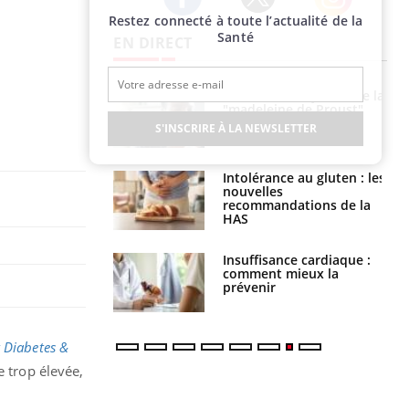
Restez connecté à toute l’actualité de la
Twitter
Facebook
Instagram
Santé
EN DIRECT
 gérer le
Cerveau : le mystère de la
 des enfants en
"madeleine de Proust"
s ?
enfin expliqué
S'INSCRIRE À LA NEWSLETTER
évention : ce que
Intolérance au gluten : les
s pourront
nouvelles
faire
recommandations de la
HAS
uel est ce
Insuffisance cardiaque :
ent autorisé aux
comment mieux la
is ?
prévenir
 Diabetes &
e trop élevée,