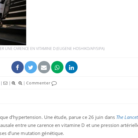
Mordue par un
Comment
barracuda, une petite fille
sommeil
secourue grâce à un
vacance
réflexe essentiel
ER UNE CARENCE EN VITAMINE D (EUGENE HOSHIKO/AP/SIPA)
Légionellose en Suisse :
Bilan pr
quelle est l’origine de la
les kiné
contamination ?
bientôt 
|
|
|
Commenter
Allergies alimentaires :
TDAH : q
une nouvelle arme contre
traitem
les réactions sévères
États-Un
isque d’hypertension. Une étude, parue ce 26 juin dans
The Lancet
causale entre une carence en vitamine D et une pression artériell
ses d’une mutation génétique.