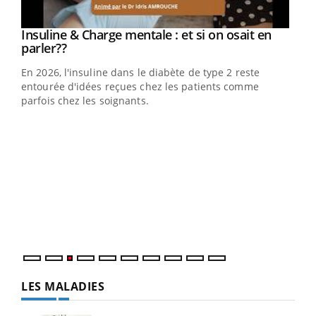
Youtube
Insuline & Charge mentale : et si on osait en
Youtube
Youtube
parler??
En 2026, l'insuline dans le diabète de type 2 reste
entourée d'idées reçues chez les patients comme
parfois chez les soignants.
Ecz
You
pour
L'ét
Vaca
Nos 
LES MALADIES