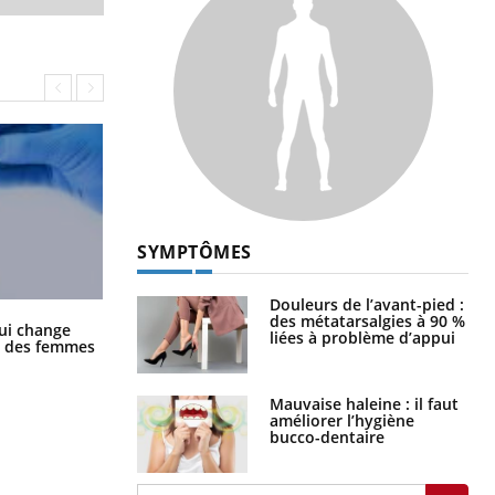
SYMPTÔMES
Douleurs de l’avant-pied :
des métatarsalgies à 90 %
La sieste empêche-t-elle de dormir
ui change
liées à problème d’appui
la nuit ?
ge des femmes
Mauvaise haleine : il faut
améliorer l’hygiène
bucco-dentaire