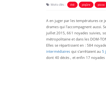
Mots clés :
été
piqûre
pizza
A en juger par les températures ce jeu
drames qui l'accompagnent aussi. Se
juillet 2015, 661 noyades suivies, s
métropolitaine et dans les DOM-TO
Elles se répartissent en : 584 noyad
intermédiaires
qui s'arrêtaient au
5 j
dont 40 décès , et enfin 17 noyades
unya, dengue,
La sieste empêche-t-elle
e : que se passe-
de dormir la nuit ?
 le sud de la
icaments GLP-1
VIH : la fin du comprimé
-ils aussi les os
tous les jours se profile-t-
elle enfin ?