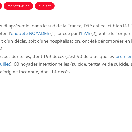
menstruation
sud-est
di après-midi dans le sud de la France, l'été est bel et bien là ! E
lon l’
enquête NOYADES
(1) lancée par l'
InVS
(2), entre le 1er juin
oit d'un décès, soit d'une hospitalisation, ont été dénombrées en
M.
es accidentelles, dont 199 décès (c'est 90 de plus que les
premiers
uillet
), 60 noyades intentionnelles (suicide, tentative de suicide, 
 d'origine inconnue, dont 14 décès.
Fortes chaleurs :
pourquoi le risque de
noyade grimpe-t-il ?
Le Viagra pourrait-il
freiner la propagation du
cancer ?