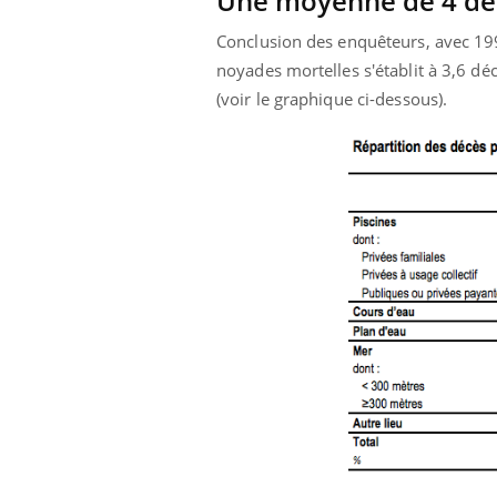
Une moyenne de 4 déc
Conclusion des enquêteurs, avec 19
noyades mortelles s'établit à 3,6 déc
(voir le graphique ci-dessous).
 Mains :
Carence en fer : comprendre pour
Ins
Youtube
You
Youtube
Youtube
prévenir
osa
aciles à aborder...
Fatigue, irritabilité, brouillard mental ou
En 2
poser des
même alopécie… Les symptômes de la
rest
'un proche c'est
carence en fer sont multiples ce qui la rend
pat
...