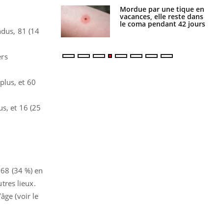
Mordue par une tique en
Allergies alimentaires :
vacances, elle reste dans
une nouvelle arme contre
le coma pendant 42 jours
les réactions sévères
ndus, 81 (14
ers
plus, et 60
s, et 16 (25
 68 (34 %) en
tres lieux.
âge (voir le