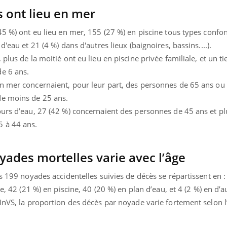
Pourquoi manger moins
 ont lieu en mer
de protéines pourrait
finalement être bénéfique
45 %) ont eu lieu en mer, 155 (27 %) en piscine tous types confo
'eau et 21 (4 %) dans d'autres lieux (baignoires, bassins....).
plus de la moitié ont eu lieu en piscine privée familiale, et un ti
e 6 ans.
n mer concernaient, pour leur part, des personnes de 65 ans ou 
de moins de 25 ans.
urs d’eau, 27 (42 %) concernaient des personnes de 45 ans et plu
5 à 44 ans.
yades mortelles varie avec l’âge
es 199 noyades accidentelles suivies de décès se répartissent en :
e, 42 (21 %) en piscine, 40 (20 %) en plan d’eau, et 4 (2 %) en d’au
InVS, la proportion des décès par noyade varie fortement selon l’