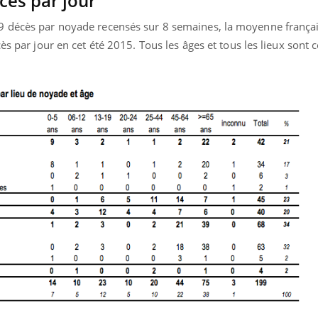
ès par jour
9 décès par noyade recensés sur 8 semaines, la moyenne frança
ès par jour en cet été 2015. Tous les âges et tous les lieux sont
uline & Charge mentale : et si on
tube
Youtube
it en parler??
026, l'insuline dans le diabète de type 2
e entourée d'idées reçues chez les
ients comme parfois chez les soignants.