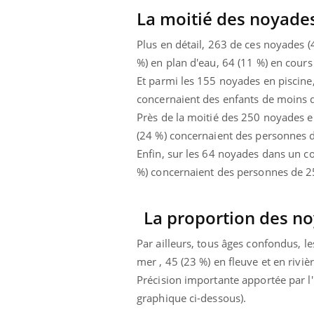
lovirus : ce qui
Pourquoi votre ventre
La moitié des noyades
ans la prise en
gâche-t-il les premiers
des femmes
jours de vos vacances ?
Plus en détail, 263 de ces noyades (
s
%) en plan d'eau, 64 (11 %) en cours d
Et parmi les 155 noyades en piscine, 
concernaient des enfants de moins d
Près de la moitié des 250 noyades e
(24 %) concernaient des personnes 
Enfin, sur les 64 noyades dans un co
%) concernaient des personnes de 2
La proportion des no
Par ailleurs, tous âges confondus, l
mer , 45 (23 %) en fleuve et en rivièr
Précision importante apportée par l'
graphique ci-dessous).