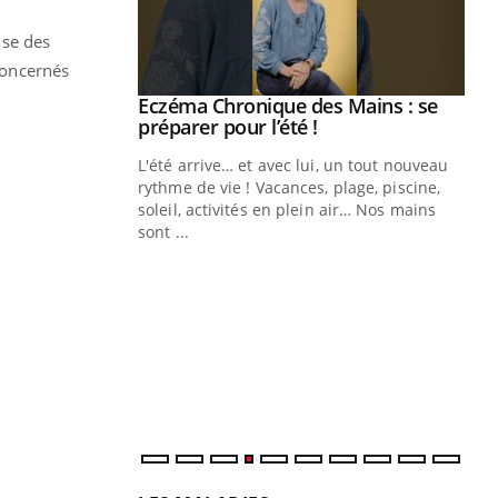
ise des
 concernés
Eczéma Chronique des Mains : se
Youtube
Youtube
préparer pour l’été !
L'été arrive… et avec lui, un tout nouveau
rythme de vie ! Vacances, plage, piscine,
soleil, activités en plein air… Nos mains
sont ...
Youtube
Diabète & Ramadan 2026
Un
Youtube
You
fac
Le Ramadan approche, et, pour de
pr
nombreuses personnes atteintes de
Un 
diabète, c'est une période de questions, de
mut
défis, mais ...
san
num