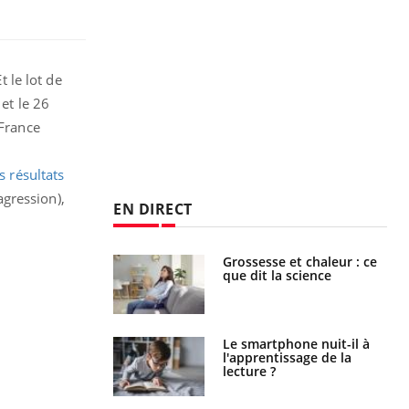
t le lot de
 et le 26
 France
 résultats
agression),
EN DIRECT
Grossesse et chaleur : ce
Mordue par un
que dit la science
barracuda, une petite fille
secourue grâce à un
réflexe essentiel
Le smartphone nuit-il à
Légionellose en Suisse :
l'apprentissage de la
quelle est l’origine de la
lecture ?
contamination ?