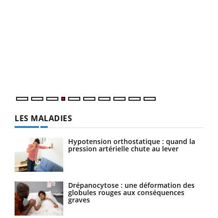
Dia
You
Le 
pers
ques
LES MALADIES
Hypotension orthostatique : quand la
pression artérielle chute au lever
Drépanocytose : une déformation des
globules rouges aux conséquences
graves