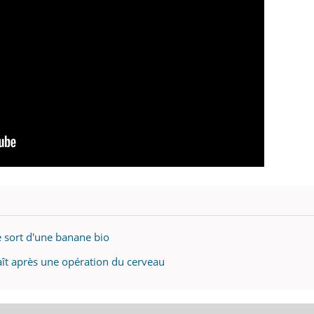
 sort d'une banane bio
aît après une opération du cerveau