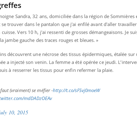
ients comme parfois chez les soignants.
soleil, activités en plein
greffes
sont ...
témoigne Sandra, 32 ans, domiciliée dans la région de Sommières e
se trouver dans le pantalon que j'ai enfilé avant d'aller travailler 
cuisse. Vers 10 h, j'ai ressenti de grosses démangeaisons. Je sui
e la jambe gauche des traces rouges et bleues. »
ecins découvrent une nécrose des tissus épidermiques, étalée sur
née a injecté son venin. La femme a été opérée ce jeudi. L’interv
puis à resserrer les tissus pour enfin refermer la plaie.
 faut (vraiment) se méfier -
http://t.co/sFSvj0moeW
.twitter.com/mdDADzOEAv
July 10, 2015