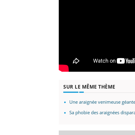
SUR LE MÊME THÈME
Une araignée venimeuse géante
Sa phobie des araignées dispar