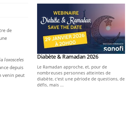
tre de
 une
 la
loxosceles
rance depuis
n venin peut