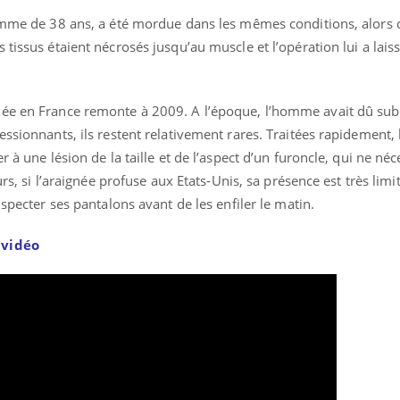
emme de 38 ans, a été mordue dans les mêmes conditions, alors qu
 tissus étaient nécrosés jusqu’au muscle et l’opération lui a lais
ée en France remonte à 2009. A l’époque, l’homme avait dû subi
essionnants, ils restent relativement rares. Traitées rapidement,
 à une lésion de la taille et de l’aspect d’un furoncle, qui ne néc
urs, si l’araignée profuse aux Etats-Unis, sa présence est très lim
nspecter ses pantalons avant de les enfiler le matin.
 vidéo