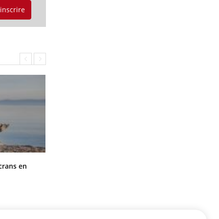
'inscrire
Toujours connectés : comment le
crans en
travail empiète de plus en plus sur
nos soirées