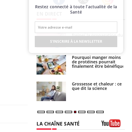
Restez connecté à toute l’actualité de la
Twitter
Facebook
Instagram
Santé
EN DIRECT
 fin du comprimé
Le Viagra pourrait-il
 jours se profile-t-
freiner la propagation du
n ?
cancer ?
S'INSCRIRE À LA NEWSLETTER
i votre ventre
Pourquoi manger moins
il les premiers
de protéines pourrait
 vos vacances ?
finalement être bénéfique
haleurs :
Grossesse et chaleur : ce
i le risque de
que dit la science
rimpe-t-il ?