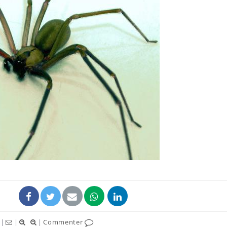
Les médicaments GLP-1
VIH : la
protègent-ils aussi les os
tous les
?
elle enfi
Cytomégalovirus : ce qui
Pourquo
change dans la prise en
gâche-t-
charge des femmes
jours de
enceintes
La sieste empêche-t-elle
Fortes c
de dormir la nuit ?
pourquo
noyade g
|
|
|
Commenter