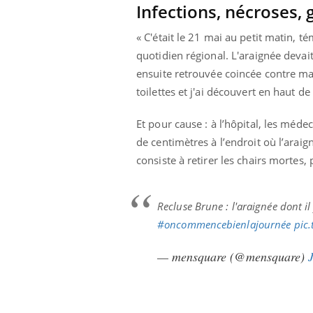
'un proche c'est
carence en fer sont multiples ce qui la rend
pat
Infections, nécroses, 
...
« C'était le 21 mai au petit matin, 
quotidien régional. L'araignée devait 
ensuite retrouvée coincée contre ma 
toilettes et j'ai découvert en haut d
Et pour cause : à l’hôpital, les méd
de centimètres à l’endroit où l’araig
consiste à retirer les chairs mortes, 
Recluse Brune : l'araignée dont il
#oncommencebienlajournée
pic
— mensquare (@mensquare)