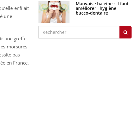
graves
’elle enfilait
Maladie de Charcot
sé une
(Sclérose latérale
amyotrophique)
r une greffe
 les morsures
essite pas
J'AI MAL
itée en France.