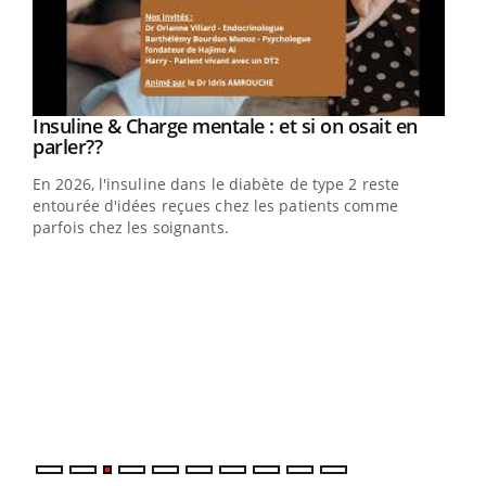
Insuline & Charge mentale : et si on osait en
Youtube
Youtube
parler??
En 2026, l'insuline dans le diabète de type 2 reste
entourée d'idées reçues chez les patients comme
parfois chez les soignants.
Eczéma Chronique des Mains : se préparer
Dia
Youtube
You
Youtube
pour l’été !
Le 
L'été arrive… et avec lui, un tout nouveau rythme de vie !
pers
Vacances, plage, piscine, soleil, activités en plein air…
ques
Nos mains sont ...