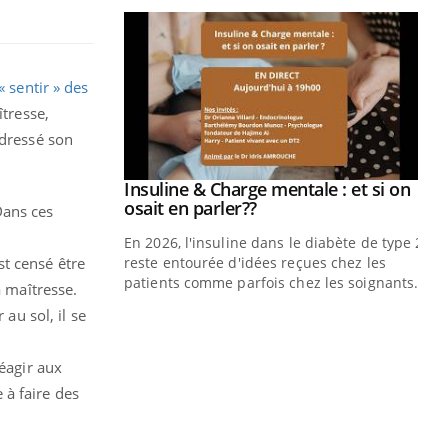
prendre pour
« sentir » des
îtresse,
illard mental ou
ptômes de la
 dressé son
ples ce qui la rend
Insuline & Charge mentale : et si on
Youtube
Youtube
osait en parler??
Dans ces
En 2026, l'insuline dans le diabète de type 2
st censé être
reste entourée d'idées reçues chez les
patients comme parfois chez les soignants.
a maîtresse.
au sol, il se
Ec
You
pré
réagir aux
L'é
e à faire des
ryt
sol
sont