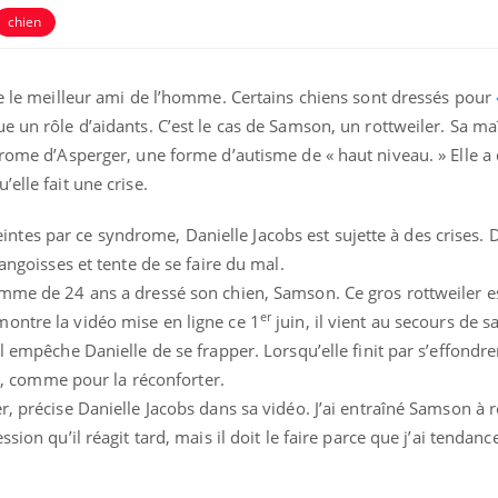
chien
Carence en fer : com
Youtube
Youtube
prévenir
le le meilleur ami de l’homme. Certains chiens sont dressés pour
e un rôle d’aidants. C’est le cas de Samson, un rottweiler. Sa ma
Fatigue, irritabilité, brou
même alopécie… Les sym
drome d’Asperger, une forme d’autisme de « haut niveau. » Elle a
carence en fer sont multi
elle fait une crise.
...
éma Chronique des Mains :
tube
Youtube
liquer ma maladie
es par ce syndrome, Danielle Jacobs est sujette à des crises. 
 angoisses et tente de se faire du mal.
 a des sujets qui sont faciles à aborder...
emme de 24 ans a dressé son chien, Samson. Ce gros rottweiler e
tres non ! D'un côté, poser des
tions sur la maladie d'un proche c'est
er
ontre la vidéo mise en ligne ce 1
juin, il vient au secours de s
rer ...
l empêche Danielle de se frapper. Lorsqu’elle finit par s’effondrer 
age, comme pour la réconforter.
r, précise Danielle Jacobs dans sa vidéo. J’ai entraîné Samson à 
sion qu’il réagit tard, mais il doit le faire parce que j’ai tendanc