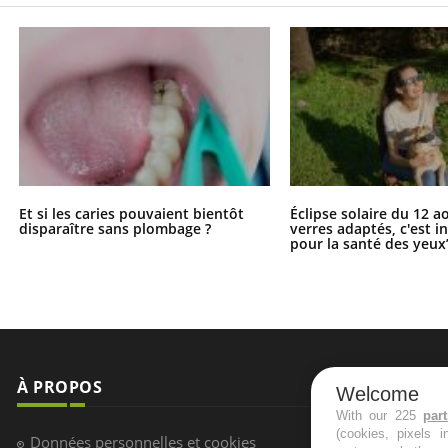
Et si les caries pouvaient bientôt
Éclipse solaire du 12 a
disparaître sans plombage ?
verres adaptés, c'est 
pour la santé des yeux
À PROPOS
NEWSLETT
Welcome
With our 225
par
(cookies, pixels 
Recevez toute
Données personnelles et cookies