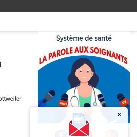
n
ttweiler,
Publicité