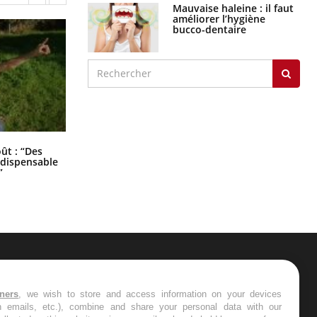
Mauvaise haleine : il faut
améliorer l’hygiène
bucco-dentaire
Les troubles du sommeil modifient
oût : “Des
votre cerveau !
indispensable
”
ER
tners
, we wish to store and access information on your devices
in emails, etc.), combine and share your personal data with our
s les semaines les meilleures