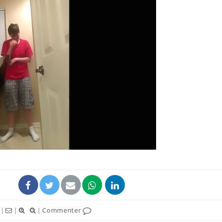
Fatigue en vacances :
Les tro
normal ou signe d’une
modifien
maladie ?
Et si les caries pouvaient
Mon enfa
bientôt disparaître sans
sensibl
plombage ?
très em
Éclipse solaire du 12 août
Bébés, j
: “Des verres adaptés,
quelle t
c'est indispensable pour
pharmac
la santé des yeux”
vacance
|
|
|
Commenter