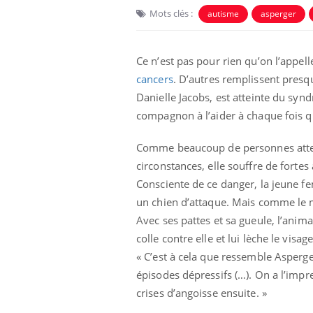
Mots clés :
autisme
asperger
Ce n’est pas pour rien qu’on l’appel
cancers
. D’autres remplissent presqu
Danielle Jacobs, est atteinte du syn
compagnon à l’aider à chaque fois qu’
Ecz
You
exp
Comme beaucoup de personnes atteint
circonstances, elle souffre de fortes
Il y
Consciente de ce danger, la jeune f
d'au
ques
un chien d’attaque. Mais comme le m
mont
Avec ses pattes et sa gueule, l’anima
colle contre elle et lui lèche le vis
« C’est à cela que ressemble Asperge
épisodes dépressifs (…). On a l’impres
crises d’angoisse ensuite. »