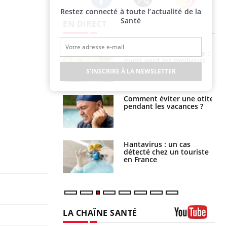
Restez connecté à toute l’actualité de la
Twitter
Facebook
Instagram
Santé
EN DIRECT
ubles du sommeil
Syndrome métabolique :
t votre cerveau !
quels sont les meilleurs
exercices physiques ?
S'INSCRIRE À LA NEWSLETTER
nt est-il trop
Comment éviter une otite
e ou simplement
pendant les vacances ?
pathique ?
eunes enfants :
Hantavirus : un cas
rousse à
détecté chez un touriste
ie pour les
en France
s ?
LA CHAÎNE SANTÉ
Youtube