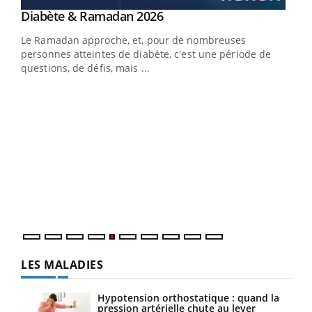
Youtube
Diabète & Ramadan 2026
Youtube
Le Ramadan approche, et, pour de nombreuses
vie !
personnes atteintes de diabète, c'est une période de
…
questions, de défis, mais ...
Un 
You
à l
Un é
mati
numé
LES MALADIES
Hypotension orthostatique : quand la
pression artérielle chute au lever