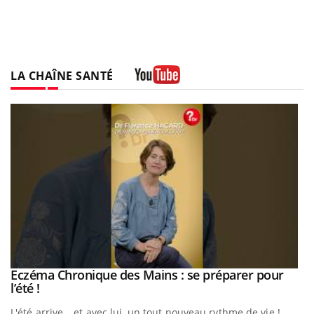
LA CHAÎNE SANTÉ
Youtube
Eczéma Chronique des Mains : se préparer pour
Youtube
Youtube
l’été !
e
L'été arrive… et avec lui, un tout nouveau rythme de vie !