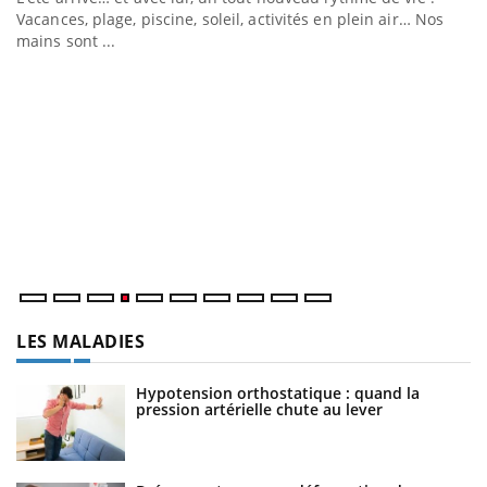
Vacances, plage, piscine, soleil, activités en plein air… Nos
mains sont ...
D
Yo
L
at
dé
LES MALADIES
Hypotension orthostatique : quand la
pression artérielle chute au lever