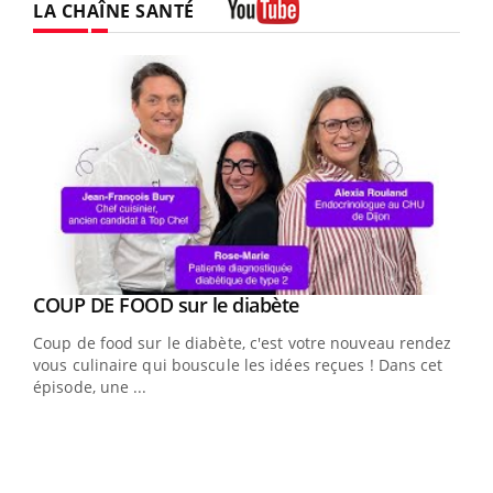
LA CHAÎNE SANTÉ
Youtube
Youtube
cès
COUP DE FOOD sur le diabète
Youtube
Coup de food sur le diabète, c'est votre nouveau rendez-
 en
vous culinaire qui bouscule les idées reçues ! Dans cet
u
épisode, une ...
Qua
You