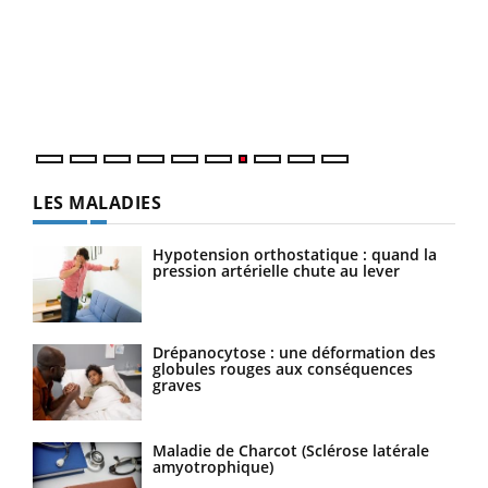
"Les
trav
DRH 
LES MALADIES
Hypotension orthostatique : quand la
pression artérielle chute au lever
Drépanocytose : une déformation des
globules rouges aux conséquences
graves
Maladie de Charcot (Sclérose latérale
amyotrophique)