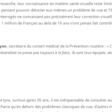
 revanche, leur connaissance en matière santé visuelle reste limit
Cancer colorectal : une
Cytomég
stratégie simple aurait
change d
x pensent pouvoir détecter eux-mêmes un problème de vue et 7
changé la donne au Pays
charge 
basque
enceint
 interrogés ne connaissent pas précisément leur correction visuell
 1 million de Français au delà de 16 ans n’ont jamais fait contrôl
uyon
, secrétaire du conseil médical de la Prévention routière : «
C
généraliste ne pense pas toujours à le faire, ils sont tous équipés, 
 lynx, surtout après 30 ans, il est indispensable de consulter a
. Parce qu’en dehors des problèmes classiques de vue, d’autres 