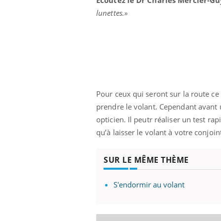
lunettes.»
 Mains :
Carence en fer : comprendre pour
Ins
Youtube
You
Youtube
Youtube
prévenir
osa
aciles à aborder...
Fatigue, irritabilité, brouillard mental ou
En 2
poser des
même alopécie… Les symptômes de la
rest
'un proche c'est
carence en fer sont multiples ce qui la rend
pat
Pour ceux qui seront sur la route ce
...
prendre le volant. Cependant avant un
opticien. Il peutr réaliser un test rap
qu’à laisser le volant à votre conjoi
SUR LE MÊME THÈME
S'endormir au volant