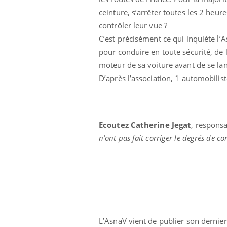
ceinture, s’arrêter toutes les 2 heure
contrôler leur vue ?
C’est précisément ce qui inquiète l’A
pour conduire en toute sécurité, de 
moteur de sa voiture avant de se lanc
D’après l’association, 1 automobilis
Ecoutez Catherine Jegat
, respons
n’ont pas fait corriger le degrés de co
eunes enfants :
Hantavirus : un cas
rousse à
détecté chez un touriste
e pour les
en France
 ?
e métabolique :
Mortalité infantile : un
nt les meilleurs
rapport s’interroge sur
s physiques ?
son taux élevé en France
L’AsnaV vient de publier son dernier 