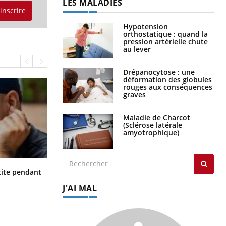
LES MALADIES
'inscrire
Hypotension
orthostatique : quand la
pression artérielle chute
au lever
Drépanocytose : une
déformation des globules
rouges aux conséquences
graves
Maladie de Charcot
(Sclérose latérale
amyotrophique)
Hantavirus : un cas détecté chez un
ite pendant
touriste en France
J'AI MAL