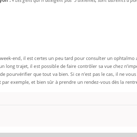
uline & Charge mentale : et si on
Eczéma Chronique des
tube
Youtube
Youtube
Y
it en parler??
préparer pour l’été !
026, l'insuline dans le diabète de type 2
L'été arrive… et avec lui,
e entourée d'idées reçues chez les
rythme de vie ! Vacances, 
ients comme parfois chez les soignants.
soleil, activités en plein
 week-end, il est certes un peu tard pour consulter un ophtalmo 
sont ...
 long trajet, il est possible de faire contrôler sa vue chez n’imp
ide pourvérifier que tout va bien. Si ce n'est pas le cas, il ne vous
nt par exemple, et bien sûr à prendre un rendez-vous dès la rentr