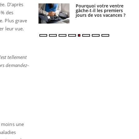
ée. D’après
alovirus : ce qui
Pourquoi votre ventre
ans la prise en
gâche-t-il les premiers
5% des
des femmes
jours de vos vacances ?
es
e. Plus grave
er leur vue.
’est tellement
alors demandez-
u moins une
maladies