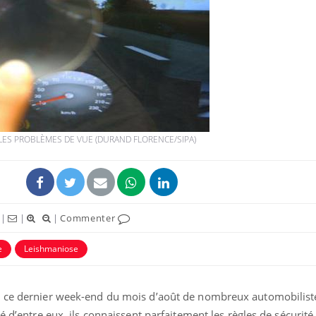
LES PROBLÈMES DE VUE (DURAND FLORENCE/SIPA)
|
|
|
Commenter
e
Leishmaniose
r ce dernier week-end du mois d’août de nombreux automobilist
é d’entre eux, ils connaissent parfaitement les règles de sécurité 