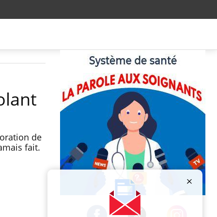
olant
ioration de
amais fait.
Publicité