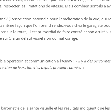
s, respecter les limitations de vitesse. Mais combien sont-ils à avo
snaV (l’Association nationale pour l’amélioration de la vue) qui r
la même façon que l’on prend rendez-vous chez le garagiste pour 
er sur la route, il est primordial de faire contrôler son acuité vis
te sur 5 a un défaut visuel non ou mal corrigé.
able opération et communication à l’AsnaV :
« Il y a des personnes
rrection de leurs lunettes depuis plusieurs années. »
Comment oublier les
Chikung
écrans en vacances ?
West Nil
t-il dan
France ?
Toujours connectés :
Les méd
comment le travail
protègen
empiète de plus en plus
?
sur nos soirées
baromètre de la santé visuelle et les résultats indiquent que les