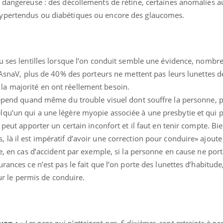
e dangereuse : des décollements de rétine, certaines anomalies a
ypertendus ou diabétiques ou encore des glaucomes.
ou ses lentilles lorsque l’on conduit semble une évidence, nombr
l’AsnaV, plus de 40% des porteurs ne mettent pas leurs lunettes d
a majorité en ont réellement besoin.
dépend quand même du trouble visuel dont souffre la personne, p
qu’un qui a une légère myopie associée à une presbytie et qui 
 peut apporter un certain inconfort et il faut en tenir compte. Bi
là il est impératif d’avoir une correction pour conduire» ajoute
e, en cas d’accident par exemple, si la personne en cause ne port
ances ce n’est pas le fait que l’on porte des lunettes d’habitude, 
 sur le permis de conduire.
yon :
«
Les gens qui n'atteigent pas 5 dixièmes, sont astreints à po