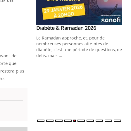
Youtube
 Mains : se
Diabète & Ramadan 2026
Youtube
outube
Le Ramadan approche, et, pour de
 un tout nouveau
nombreuses personnes atteintes de
plage, piscine,
diabète, c'est une période de questions, de
 air… Nos mains
avant de
défis, mais ...
orte quel
Un
You
 restera plus
fac
pr
ée.
Un 
mut
san
num