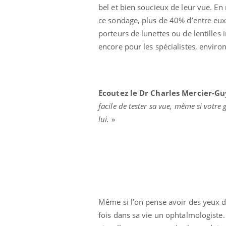
bel et bien soucieux de leur vue. En
éviter une otite
Grossesse à risque : ce jus
les vacances ?
naturel attire l'attention
ce sondage, plus de 40% d’entre eu
des chercheurs
porteurs de lunettes ou de lentilles
encore pour les spécialistes, environ
Ecoutez le Dr Charles Mercier-G
facile de tester sa vue, même si votre 
lui.
»
Même si l’on pense avoir des yeux de
fois dans sa vie un ophtalmologiste