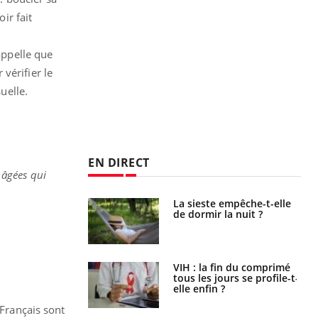
ir fait
appelle que
vérifier le
uelle.
EN DIRECT
 âgées qui
unya, dengue,
La sieste empêche-t-elle
e : que se passe-
de dormir la nuit ?
s le sud de la
icaments GLP-1
VIH : la fin du comprimé
t-ils aussi les os
tous les jours se profile-t-
elle enfin ?
 Français sont