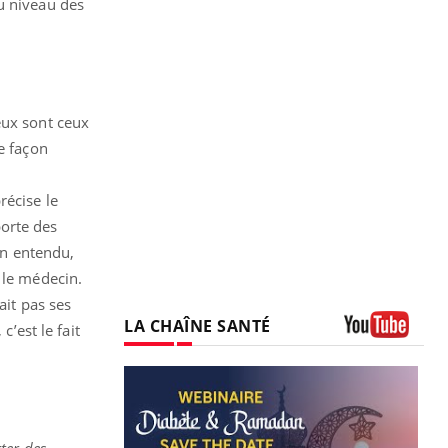
u niveau des
eux sont ceux
e façon
récise le
porte des
en entendu,
 le médecin.
ait pas ses
LA CHAÎNE SANTÉ
c’est le fait
Youtube
rter des