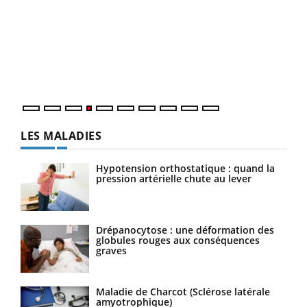
Dia
You
Le 
pers
ques
LES MALADIES
Hypotension orthostatique : quand la
pression artérielle chute au lever
Drépanocytose : une déformation des
globules rouges aux conséquences
graves
Maladie de Charcot (Sclérose latérale
amyotrophique)