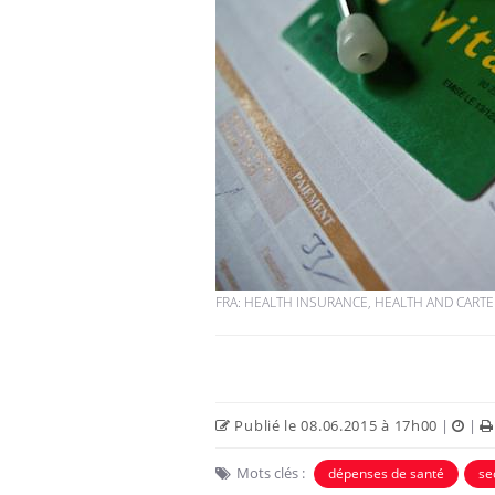
Chikungunya, dengue,
West Nile : que se passe-
t-il dans le sud de la
France ?
Les médicaments GLP-1
protègent-ils aussi les os
?
FRA: HEALTH INSURANCE, HEALTH AND CARTE
Cytomégalovirus : ce qui
change dans la prise en
charge des femmes
enceintes
Publié le 08.06.2015 à 17h00
|
|
Mots clés :
dépenses de santé
se