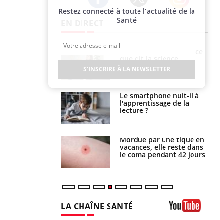
Restez connecté à toute l’actualité de la
Twitter
Facebook
Instagram
Santé
EN DIRECT
haleurs :
Grossesse et chaleur : ce
i le risque de
que dit la science
rimpe-t-il ?
S'INSCRIRE À LA NEWSLETTER
a pourrait-il
Le smartphone nuit-il à
la propagation du
l'apprentissage de la
lecture ?
i manger moins
Mordue par une tique en
éines pourrait
vacances, elle reste dans
ent être bénéfique
le coma pendant 42 jours
LA CHAÎNE SANTÉ
Youtube