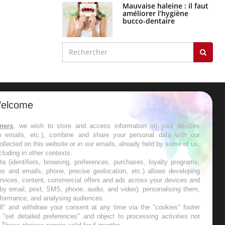
Mauvaise haleine : il faut
améliorer l’hygiène
bucco-dentaire
elcome
ER
tners
, we wish to store and access information on your devices
in emails, etc.), combine and share your personal data with our
s les semaines les meilleures
ollected on this website or in our emails, already held by some of us,
ncluding in other contexts.
ta (identifiers, browsing, preferences, purchases, loyalty programs,
es and emails, phone, precise geolocation, etc.) allows developing
ervices, content, commercial offers and ads across your devices and
 by email, post, SMS, phone, audio, and video), personalising them,
RE
rformance, and analysing audiences.
l" and withdraw your consent at any time via the "cookies" footer
"set detailed preferences" and object to processing activities not