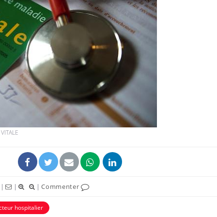
La sieste empêche-t-elle
Fortes c
de dormir la nuit ?
pourquo
noyade g
VIH : la fin du comprimé
Le Viagr
tous les jours se profile-t-
freiner 
elle enfin ?
cancer ?
 VITALE
Pourquoi votre ventre
Pourquo
gâche-t-il les premiers
de prot
jours de vos vacances ?
finalem
|
|
|
Commenter
cteur hospitalier