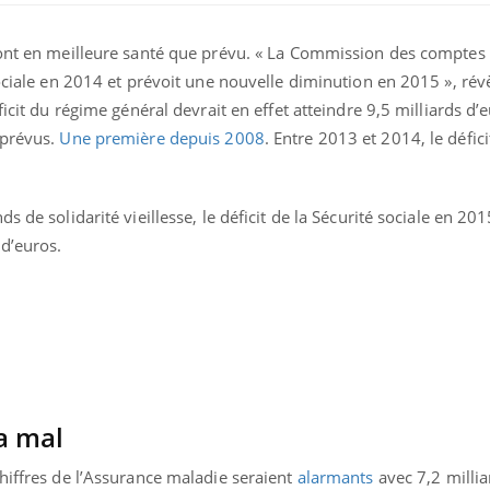
sont en meilleure santé que prévu. « La Commission des comptes
sociale en 2014 et prévoit une nouvelle diminution en 2015 », révè
ficit du régime général devrait en effet atteindre 9,5 milliards d’
 prévus.
Une première depuis 2008
. Entre 2013 et 2014, le défici
ence en fer : comprendre pour
Insuline & Charge ment
tube
Youtube
 de solidarité vieillesse, le déficit de la Sécurité sociale en 201
Youtube
Yout
venir
osait en parler??
 d’euros.
gue, irritabilité, brouillard mental ou
En 2026, l'insuline dans l
e alopécie… Les symptômes de la
reste entourée d'idées re
nce en fer sont multiples ce qui la rend
patients comme parfois ch
a mal
hiffres de l’Assurance maladie seraient
alarmants
avec 7,2 millia