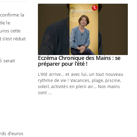
 confirme la
le le
euros cette
t s’est réduit
ale : et si on
Eczéma Chronique des Mains : se
Youtube
5 serait
ube
Youtube
préparer pour l’été !
e diabète de type 2
L'été arrive… et avec lui, un tout nouveau
çues chez les
rythme de vie ! Vacances, plage, piscine,
ez les soignants.
soleil, activités en plein air… Nos mains
sont ...
Di
You
Le 
nom
dia
défi
rds d’euros