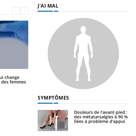
J'AI MAL
La sieste empêche-t-elle de dormir
ui change
la nuit ?
ge des femmes
SYMPTÔMES
Douleurs de l’avant-pied :
des métatarsalgies à 90 %
liées à problème d’appui