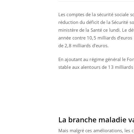
Les comptes de la sécurité sociale 
réduction du déficit de la Sécurité 
ministère de la Santé ce lundi. Le dé
année contre 10,5 milliards d’euros
de 2,8 milliards d’euros.
Eczéma Chronique des Mains :
Car
Youtube
You
En ajoutant au régime général le Fonds
Youtube
expliquer ma maladie
pré
stable aux alentours de 13 milliards
Il y a des sujets qui sont faciles à aborder...
Fati
d'autres non ! D'un côté, poser des
mêm
questions sur la maladie d'un proche c'est
care
montrer ...
...
La branche maladie v
Mais malgré ces améliorations, les c