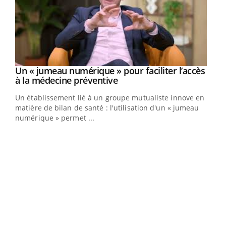
Un « jumeau numérique » pour faciliter l’accès
Youtube
Youtube
à la médecine préventive
Un établissement lié à un groupe mutualiste innove en
e
matière de bilan de santé : l'utilisation d'un « jumeau
numérique » permet ...
COU
You
Coup
vous
épis