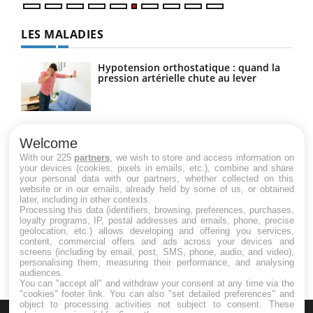
LES MALADIES
Hypotension orthostatique : quand la
pression artérielle chute au lever
Drépanocytose : une déformation des
globules rouges aux conséquences
Welcome
graves
With our 225
partners
, we wish to store and access information on
your devices (cookies, pixels in emails, etc.), combine and share
your personal data with our partners, whether collected on this
website or in our emails, already held by some of us, or obtained
Maladie de Charcot (Sclérose latérale
later, including in other contexts.
amyotrophique)
Processing this data (identifiers, browsing, preferences, purchases,
loyalty programs, IP, postal addresses and emails, phone, precise
geolocation, etc.) allows developing and offering you services,
content, commercial offers and ads across your devices and
screens (including by email, post, SMS, phone, audio, and video),
personalising them, measuring their performance, and analysing
audiences.
You can "accept all" and withdraw your consent at any time via the
"cookies" footer link
. You can also "set detailed preferences" and
object to processing activities not subject to consent. These