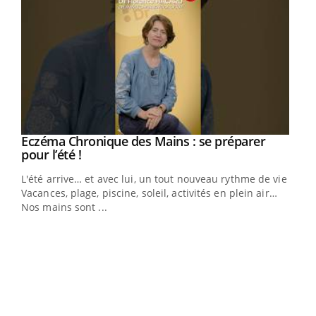
Eczéma Chronique des Mains : se préparer
Youtube
Youtube
pour l’été !
L'été arrive… et avec lui, un tout nouveau rythme de vie !
Vacances, plage, piscine, soleil, activités en plein air…
Nos mains sont ...
Dia
You
Le 
pers
ques