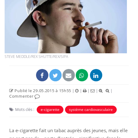
STEVE MEDDLE/REX SHUTTE/REX/SIPA
Publié le 29.05.2015 à 15h55
|
|
|
|
|
Commenter
Mots clés :
e-cigarette
système cardiovasculaire
La e-cigarette fait un tabac auprès des jeunes, mais elle