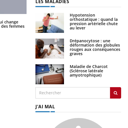
LES MALADIES
Hypotension
orthostatique : quand la
La sieste empêche-t-elle de dormir
ui change
pression artérielle chute
la nuit ?
ge des femmes
au lever
Drépanocytose : une
déformation des globules
rouges aux conséquences
graves
Maladie de Charcot
(Sclérose latérale
amyotrophique)
J'AI MAL