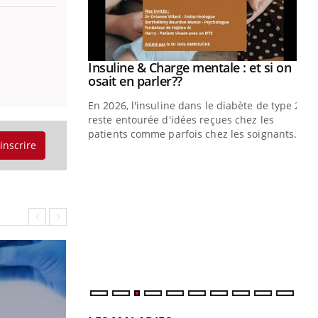
prendre pour
Insuline & Charge mentale : et si on
Youtube
Youtube
osait en parler??
illard mental ou
En 2026, l'insuline dans le diabète de type 2
ptômes de la
reste entourée d'idées reçues chez les
ples ce qui la rend
patients comme parfois chez les soignants.
'inscrire
Ec
You
pré
L'é
ryt
sol
sont