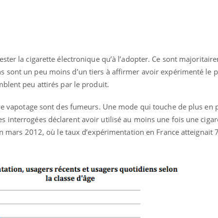
ster la cigarette électronique qu’à l’adopter. Ce sont majoritair
 sont un peu moins d’un tiers à affirmer avoir expérimenté le p
blent peu attirés par le produit.
t le vapotage sont des fumeurs. Une mode qui touche de plus en 
 interrogées déclarent avoir utilisé au moins une fois une cigar
’en mars 2012, où le taux d’expérimentation en France atteignait 
Chikungunya, dengue,
La siest
West Nile : que se passe-
de dormi
t-il dans le sud de la
France ?
Les médicaments GLP-1
VIH : la
protègent-ils aussi les os
tous les
?
elle enfi