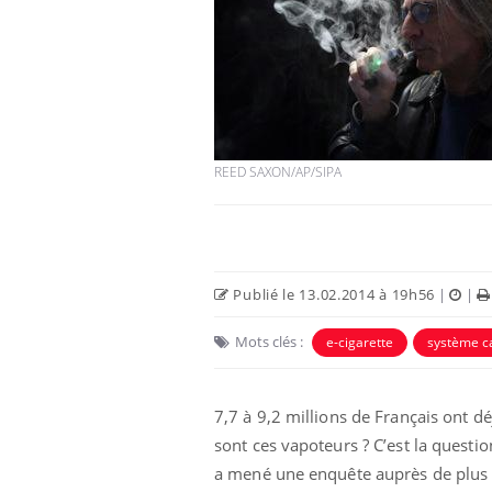
REED SAXON/AP/SIPA
Publié le 13.02.2014 à 19h56
|
|
Mots clés :
e-cigarette
système c
7,7 à 9,2 millions de Français ont dé
sont ces vapoteurs ? C’est la questi
a mené une enquête auprès de plus d