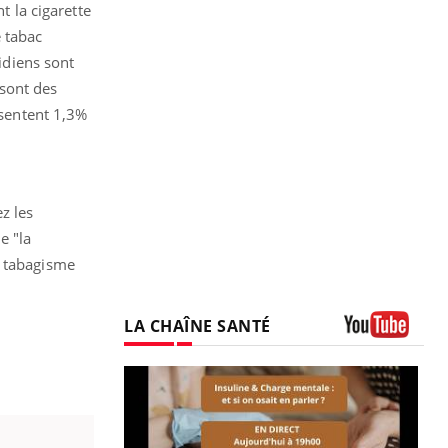
t la cigarette
 tabac
tidiens sont
 sont des
ésentent 1,3%
z les
e "la
u tabagisme
LA CHAÎNE SANTÉ
Youtube