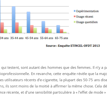
Cytomégalovirus : ce qui
Pourquo
change dans la prise en
gâche-t-
charge des femmes
jours de
enceintes
 qui testent, sont autant des hommes que des femmes. Il n’y a p
ocioprofessionnelle. En revanche, cette enquête révèle que la majo
s utilisateurs récents d’e-cigarette, la plupart des 50-75 ans dis
s, ils sont moins de la moitié à affirmer la même chose. Cela d
nce récente, et d’une sensibilité particulière à « l’effet de mode 