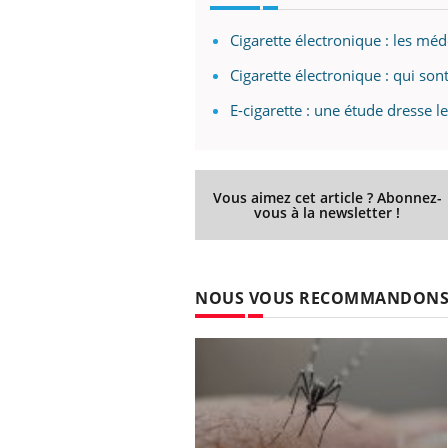
Cigarette électronique : les mé
Cigarette électronique : qui son
Ecz
You
E-cigarette : une étude dresse l
exp
Il y
d'au
ques
Vous aimez cet article ? Abonnez-
mont
vous à la newsletter !
NOUS VOUS RECOMMANDON