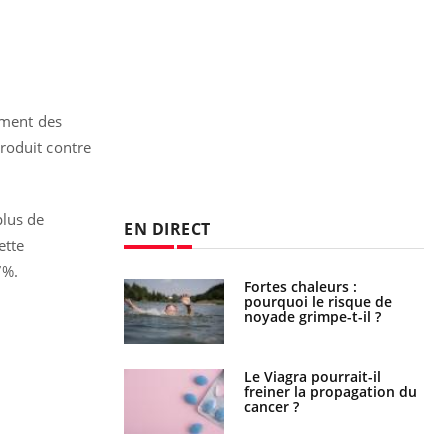
ement des
roduit contre
plus de
EN DIRECT
ette
7%.
e empêche-t-elle
Fortes chaleurs :
r la nuit ?
pourquoi le risque de
noyade grimpe-t-il ?
 fin du comprimé
Le Viagra pourrait-il
 jours se profile-t-
freiner la propagation du
n ?
cancer ?