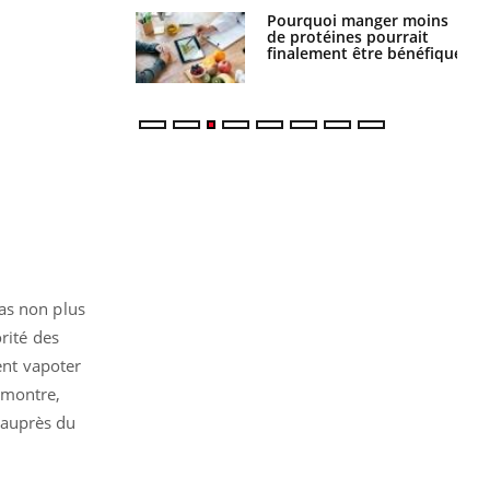
i votre ventre
Pourquoi manger moins
il les premiers
de protéines pourrait
 vos vacances ?
finalement être bénéfique
as non plus
rité des
ent vapoter
émontre,
» auprès du