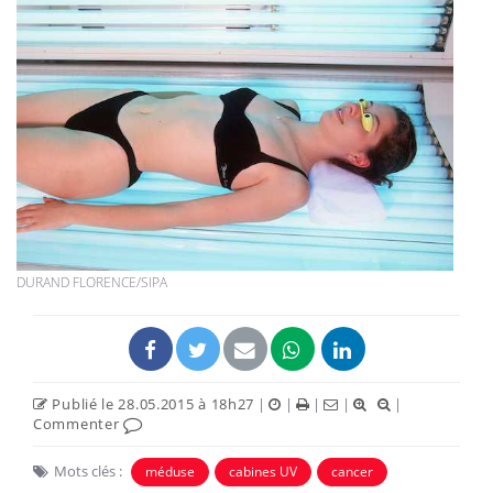
DURAND FLORENCE/SIPA
Publié le 28.05.2015 à 18h27
|
|
|
|
|
Commenter
Mots clés :
méduse
cabines UV
cancer