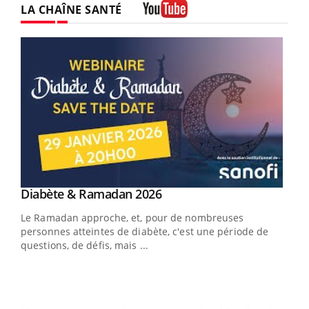
LA CHAÎNE SANTÉ
Youtube
Youtube
Diabète & Ramadan 2026
Un « jumeau numérique » pour faciliter l’accès
Youtube
Youtube
Youtube
à la médecine préventive
Le Ramadan approche, et, pour de nombreuses
Un établissement lié à un groupe mutualiste innove en
personnes atteintes de diabète, c'est une période de
matière de bilan de santé : l'utilisation d'un « jumeau
questions, de défis, mais ...
numérique » permet ...