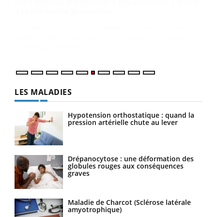
COU
You
Coup
vous
épis
LES MALADIES
Hypotension orthostatique : quand la
pression artérielle chute au lever
Drépanocytose : une déformation des
globules rouges aux conséquences
graves
Maladie de Charcot (Sclérose latérale
amyotrophique)