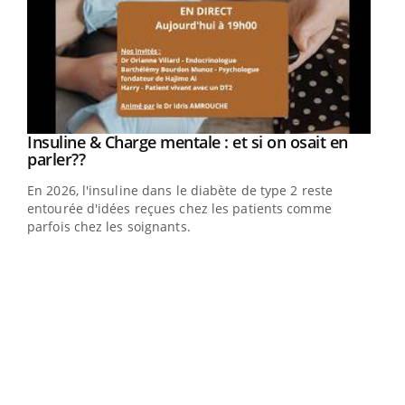
Insuline & Charge mentale : et si on osait en
Youtube
Youtube
parler??
En 2026, l'insuline dans le diabète de type 2 reste
entourée d'idées reçues chez les patients comme
parfois chez les soignants.
Ecz
You
pour
L'ét
Vaca
Nos 