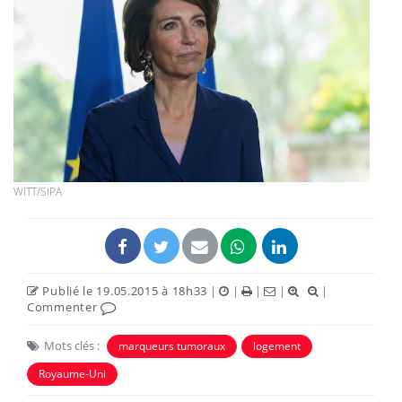
WITT/SIPA
Publié le 19.05.2015 à 18h33
|
|
|
|
|
Commenter
Mots clés :
marqueurs tumoraux
logement
Royaume-Uni