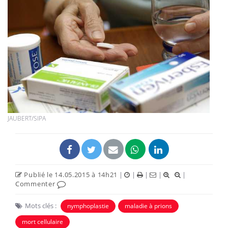
JAUBERT/SIPA
Publié le 14.05.2015 à 14h21
|
|
|
|
|
Commenter
Mots clés :
nymphoplastie
maladie à prions
mort cellulaire