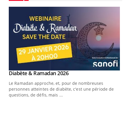
Youtube
Youtube
Diabète & Ramadan 2026
Youtube
Le Ramadan approche, et, pour de nombreuses
personnes atteintes de diabète, c'est une période de
questions, de défis, mais ...
Un « jumeau numérique » pour faciliter l’accès
COU
Youtube
You
Youtube
à la médecine préventive