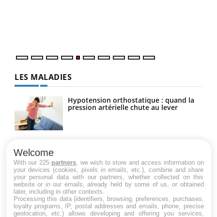
Coup
Un établissement lié à un groupe mutualiste innove en
vous
matière de bilan de santé : l'utilisation d'un « jumeau
épis
numérique » permet ...
LES MALADIES
Hypotension orthostatique : quand la
pression artérielle chute au lever
Drépanocytose : une déformation des
globules rouges aux conséquences
Welcome
graves
With our 225
partners
, we wish to store and access information on
your devices (cookies, pixels in emails, etc.), combine and share
your personal data with our partners, whether collected on this
website or in our emails, already held by some of us, or obtained
Maladie de Charcot (Sclérose latérale
later, including in other contexts.
amyotrophique)
Processing this data (identifiers, browsing, preferences, purchases,
loyalty programs, IP, postal addresses and emails, phone, precise
geolocation, etc.) allows developing and offering you services,