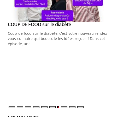
Youtube
cès
COUP DE FOOD sur le diabète
Youtube
Coup de food sur le diabète, c'est votre nouveau rendez-
 en
vous culinaire qui bouscule les idées reçues ! Dans cet
u
épisode, une ...
Qua
You
"Les
trav
DRH 