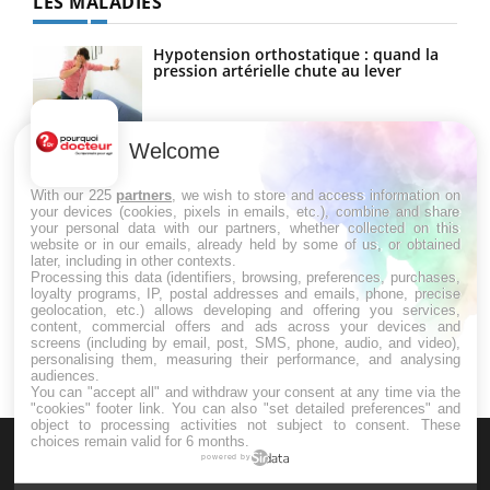
LES MALADIES
Hypotension orthostatique : quand la
pression artérielle chute au lever
Welcome
Drépanocytose : une déformation des
globules rouges aux conséquences
graves
With our 225
partners
, we wish to store and access information on
your devices (cookies, pixels in emails, etc.), combine and share
your personal data with our partners, whether collected on this
website or in our emails, already held by some of us, or obtained
Maladie de Charcot (Sclérose latérale
later, including in other contexts.
amyotrophique)
Processing this data (identifiers, browsing, preferences, purchases,
loyalty programs, IP, postal addresses and emails, phone, precise
geolocation, etc.) allows developing and offering you services,
content, commercial offers and ads across your devices and
screens (including by email, post, SMS, phone, audio, and video),
personalising them, measuring their performance, and analysing
audiences.
You can "accept all" and withdraw your consent at any time via the
"cookies" footer link
. You can also "set detailed preferences" and
object to processing activities not subject to consent. These
choices remain valid for 6 months.
powered by