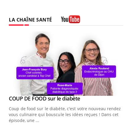
LA CHAÎNE SANTÉ
Youtube
Youtube
Yout
COUP DE FOOD sur le diabète
Quand l’entreprise mise sur le bien être global
Youtube
Youtube
Coup de food sur le diabète, c'est votre nouveau rendez-
"Les rendez-vous de la santé et de la qualité de vie au
vous culinaire qui bouscule les idées reçues ! Dans cet
travail" de Pourquoi Docteur reçoivent Régis Blugeon,
épisode, une ...
DRH et directeur ...