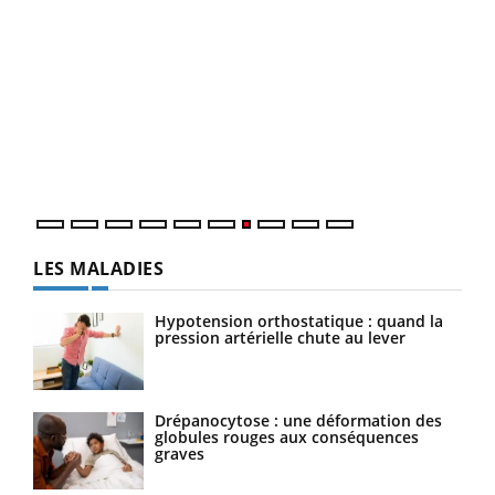
Ecz
You
(3/3
Dans
vous
quot
LES MALADIES
Hypotension orthostatique : quand la
pression artérielle chute au lever
Drépanocytose : une déformation des
globules rouges aux conséquences
graves