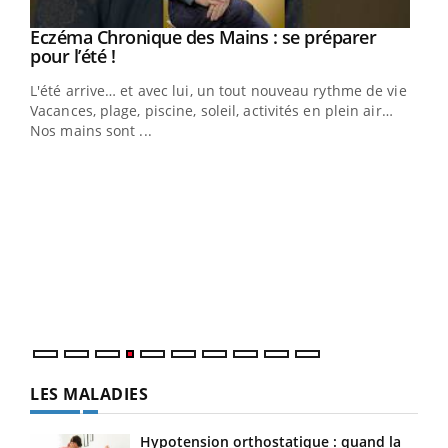
Eczéma Chronique des Mains : se préparer
Youtube
Youtube
pour l’été !
L'été arrive… et avec lui, un tout nouveau rythme de vie !
Vacances, plage, piscine, soleil, activités en plein air…
Nos mains sont ...
Dia
You
Le 
pers
ques
LES MALADIES
Hypotension orthostatique : quand la