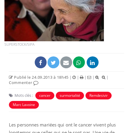
SUPERSTOCK/SIPA
Publié le 24.09.2013 à 18h45
|
|
|
|
|
Commenter
Mots clés :
cancer
surmortalité
Remdesivir
Marc Lavoine
Les personnes mariées qui ont le cancer vivent plus
longtemps que celles qui ne le sont pas. Une vie de