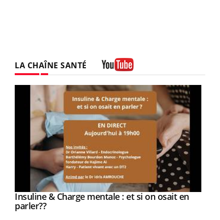
LA CHAÎNE SANTÉ
Youtube
Youtube
Insuline & Charge mentale : et si on osait en
Youtube
Youtube
parler??