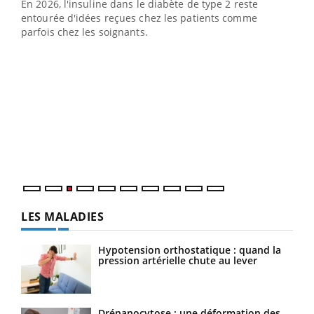
En 2026, l'insuline dans le diabète de type 2 reste
entourée d'idées reçues chez les patients comme
parfois chez les soignants.
Ecz
You
pour
L'ét
Vaca
Nos 
LES MALADIES
Hypotension orthostatique : quand la
pression artérielle chute au lever
Drépanocytose : une déformation des