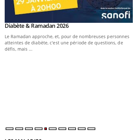
Youtube
Diabète & Ramadan 2026
Youtube
Le Ramadan approche, et, pour de nombreuses personnes
atteintes de diabète, c'est une période de questions, de
défis, mais ...
U
Yo
m
Un
ma
nu