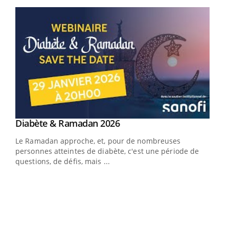
Youtube
Youtube
Diabète & Ramadan 2026
Youtube
Le Ramadan approche, et, pour de nombreuses
vie !
personnes atteintes de diabète, c'est une période de
…
questions, de défis, mais ...
Un 
You
à l