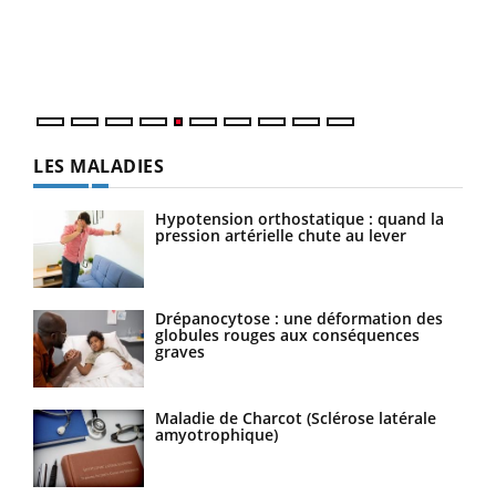
Un é
mati
numé
LES MALADIES
Hypotension orthostatique : quand la
pression artérielle chute au lever
Drépanocytose : une déformation des
globules rouges aux conséquences
graves
Maladie de Charcot (Sclérose latérale
amyotrophique)