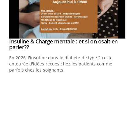
Insuline & Charge mentale : et si on osait en
Youtube
Youtube
parler??
En 2026, l'insuline dans le diabète de type 2 reste
entourée d'idées reçues chez les patients comme
parfois chez les soignants.
Ecz
You
pour
L'ét
Vaca
Nos 