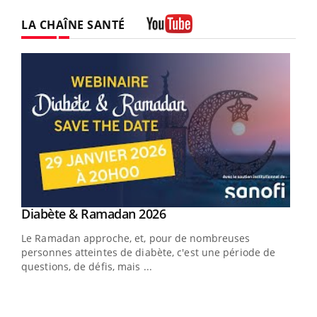
LA CHAÎNE SANTÉ
Youtube
Youtube
Diabète & Ramadan 2026
Un « jumeau numérique » pour faciliter l’accès
Youtube
Youtube
Youtube
à la médecine préventive
Le Ramadan approche, et, pour de nombreuses
Un établissement lié à un groupe mutualiste innove en
personnes atteintes de diabète, c'est une période de
matière de bilan de santé : l'utilisation d'un « jumeau
questions, de défis, mais ...
numérique » permet ...