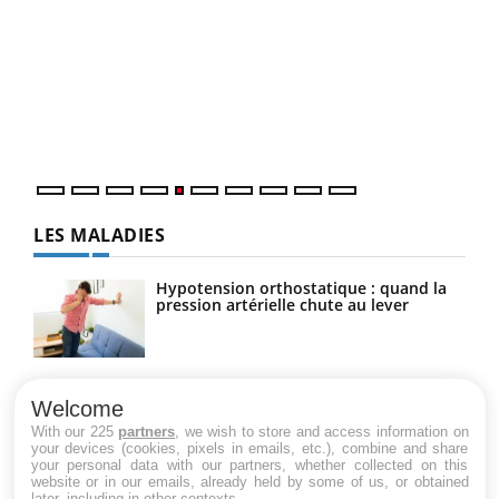
COU
You
Coup
vous
épis
LES MALADIES
Hypotension orthostatique : quand la
pression artérielle chute au lever
Drépanocytose : une déformation des
globules rouges aux conséquences
Welcome
graves
With our 225
partners
, we wish to store and access information on
your devices (cookies, pixels in emails, etc.), combine and share
your personal data with our partners, whether collected on this
website or in our emails, already held by some of us, or obtained
Maladie de Charcot (Sclérose latérale
later, including in other contexts.