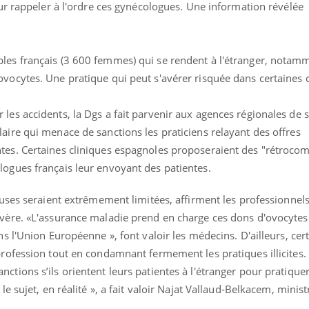
chez un touriste en France
our rappeler à l'ordre ces gynécologues. Une information révélée 
Mortalité infantile : un
les français (3 600 femmes) qui se rendent à l'étranger, notam
rapport s’interroge sur son
taux élevé en France
vocytes. Une pratique qui peut s'avérer risquée dans certaines 
les accidents, la Dgs a fait parvenir aux agences régionales de 
Grossesse à risque : ce jus
naturel attire l'attention
aire qui menace de sanctions les praticiens relayant des offres
des chercheurs
tes. Certaines cliniques espagnoles proposeraient des "rétroco
logues français leur envoyant des patientes.
euses seraient extrêmement limitées, affirment les professionnels
évère. «L'assurance maladie prend en charge ces dons d'ovocytes
ns l'Union Européenne », font valoir les médecins. D'ailleurs, cer
profession tout en condamnant fermement les pratiques illicites.
ctions s’ils orientent leurs patientes à l'étranger pour pratique
le sujet, en réalité », a fait valoir Najat Vallaud-Belkacem, minis