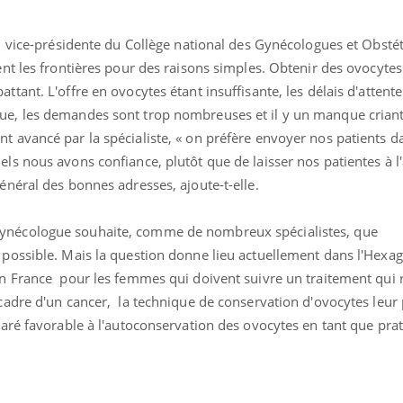
t, vice-présidente du Collège national des Gynécologues et Obstét
sent les frontières pour des raisons simples. Obtenir des ovocyte
ttant. L'offre en ovocytes étant insuffisante, les délais d'attente
gue, les demandes sont trop nombreuses et il y un manque cria
t avancé par la spécialiste, « on préfère envoyer nos patients d
els nous avons confiance, plutôt que de laisser nos patientes à l
énéral des bonnes adresses, ajoute-t-elle.
gynécologue souhaite, comme de nombreux spécialistes, que
 possible. Mais la question donne lieu actuellement dans l'Hexa
en France pour les femmes qui doivent suivre un traitement qui r
 cadre d'un cancer, la technique de conservation d'ovocytes leur
ma Chronique des Mains :
ube
claré favorable à l'autoconservation des ovocytes en tant que pra
Youtube
iquer ma maladie
a des sujets qui sont faciles à aborder...
res non ! D'un côté, poser des questions
a maladie d'un proche c'est montrer ...