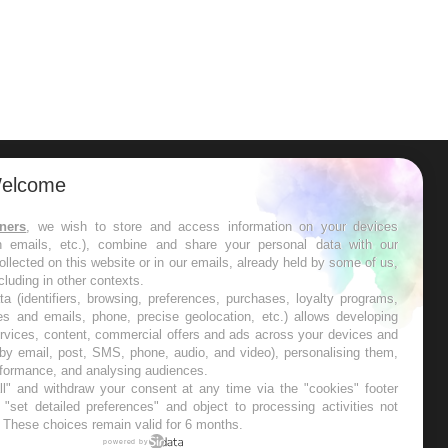
elcome
ER
tners
, we wish to store and access information on your devices
in emails, etc.), combine and share your personal data with our
s les semaines les meilleures
ollected on this website or in our emails, already held by some of us,
ncluding in other contexts.
ta (identifiers, browsing, preferences, purchases, loyalty programs,
es and emails, phone, precise geolocation, etc.) allows developing
ervices, content, commercial offers and ads across your devices and
 by email, post, SMS, phone, audio, and video), personalising them,
RE
rformance, and analysing audiences.
l" and withdraw your consent at any time via the "cookies" footer
"set detailed preferences" and object to processing activities not
. These choices remain valid for 6 months.
powered by