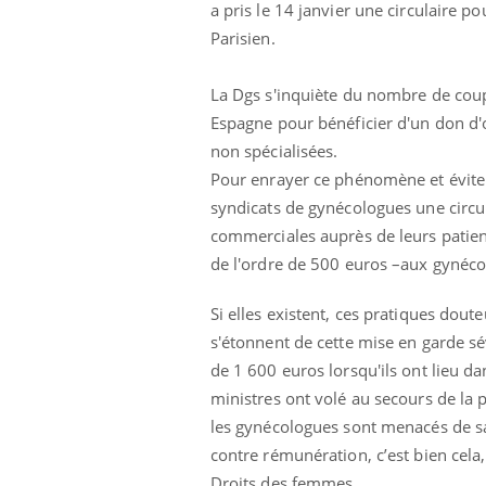
a pris le 14 janvier une circulaire p
Parisien.
La Dgs s'inquiète du nombre de coup
Espagne pour bénéficier d'un don d'o
non spécialisées.
Pour enrayer ce phénomène et éviter 
syndicats de gynécologues une circul
commerciales auprès de leurs patien
de l'ordre de 500 euros –aux gynéco
Si elles existent, ces pratiques dout
s'étonnent de cette mise en garde s
de 1 600 euros lorsqu'ils ont lieu da
ministres ont volé au secours de la 
les gynécologues sont menacés de san
contre rémunération, c’est bien cela, 
Droits des femmes.