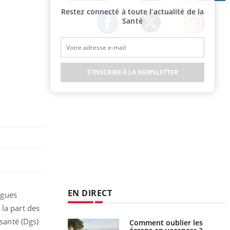
Publicité
Restez connecté à toute l’actualité de la
Santé
Twitter
Facebook
Instagram
S'INSCRIRE À LA NEWSLETTER
EN DIRECT
ogues
 la part des
 santé (Dgs)
Comment oublier les
Chikungunya, dengue,