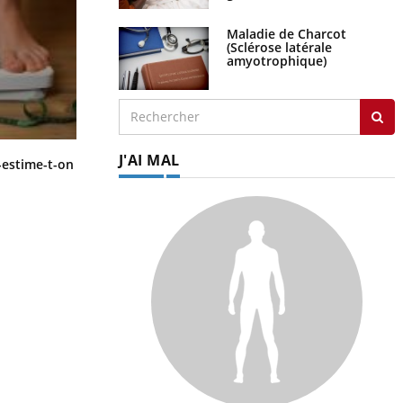
Maladie de Charcot
(Sclérose latérale
amyotrophique)
J'AI MAL
Régimes cétogènes : un risque de
-estime-t-on
cancer de l’intestin grêle