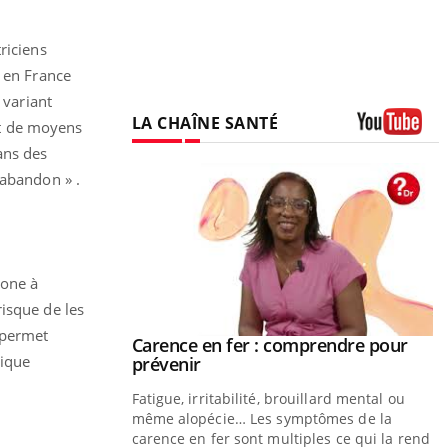
riciens
s en France
 variant
LA CHAÎNE SANTÉ
nt de moyens
Youtube
ans des
'abandon » .
gone à
isque de les
 permet
Carence en fer : comprendre pour
Youtube
tique
Youtube
prévenir
Fatigue, irritabilité, brouillard mental ou
même alopécie… Les symptômes de la
carence en fer sont multiples ce qui la rend