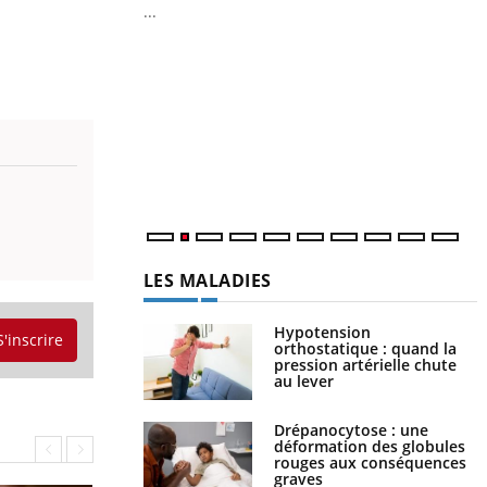
...
Insuline & Charge mentale : et si on
Youtube
Y
Youtube
osait en parler??
p
En 2026, l'insuline dans le diabète de type 2
L
reste entourée d'idées reçues chez les
r
patients comme parfois chez les soignants.
s
..
LES MALADIES
Hypotension
S'inscrire
orthostatique : quand la
pression artérielle chute
au lever
Drépanocytose : une
déformation des globules
rouges aux conséquences
graves