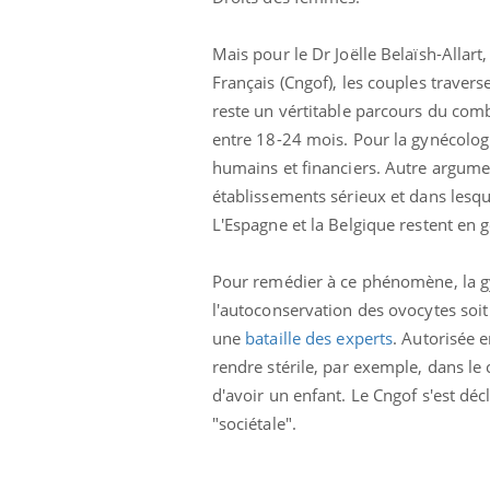
Mais pour le Dr Joëlle Belaïsh-Allar
Français (Cngof), les couples traver
reste un vértitable parcours du comba
entre 18-24 mois. Pour la gynécolo
humains et financiers. Autre argumen
établissements sérieux et dans lesqu
L'Espagne et la Belgique restent en g
Pour remédier à ce phénomène, la 
l'autoconservation des ovocytes soit
une
bataille des experts
. Autorisée 
rendre stérile, par exemple, dans le
Eczé
Yout
d'avoir un enfant. Le Cngof s'est dé
expl
"sociétale".
Il y 
d'aut
sur l