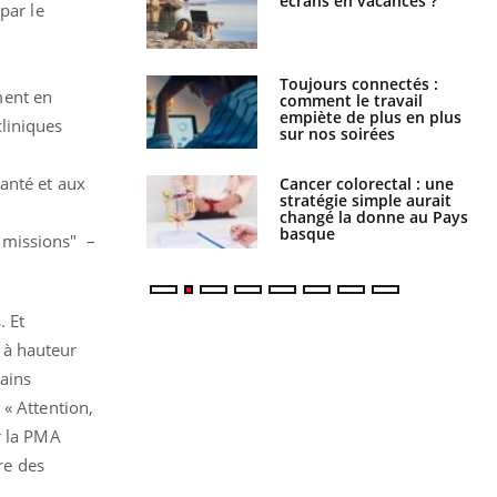
écrans en vacances ?
West Nile : que se passe-t-
par le
il dans le sud de la France ?
Toujours connectés :
Les médicaments GLP-1
ment en
comment le travail
protègent-ils aussi les os ?
empiète de plus en plus
cliniques
sur nos soirées
santé et aux
Cancer colorectal : une
Cytomégalovirus : ce qui
stratégie simple aurait
change dans la prise en
changé la donne au Pays
charge des femmes
basque
enceintes
mmissions" –
. Et
 à hauteur
tains
 « Attention,
r la PMA
tre des