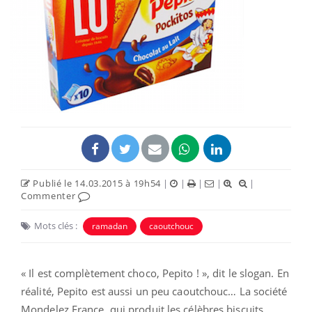
Publié le 14.03.2015 à 19h54
|
|
|
|
|
Commenter
Mots clés :
ramadan
caoutchouc
« Il est complètement choco, Pepito ! », dit le slogan. En
réalité, Pepito est aussi un peu caoutchouc… La société
Mondelez France, qui produit les célèbres biscuits