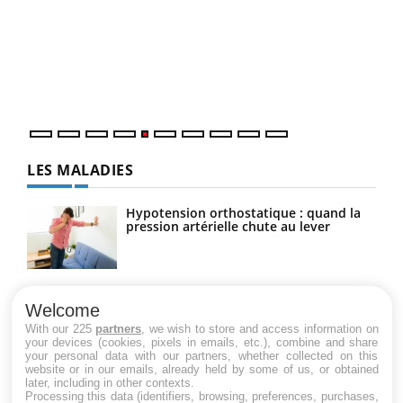
Un 
You
à l
Un é
mati
numé
LES MALADIES
Hypotension orthostatique : quand la
pression artérielle chute au lever
Drépanocytose : une déformation des
globules rouges aux conséquences
Welcome
graves
With our 225
partners
, we wish to store and access information on
your devices (cookies, pixels in emails, etc.), combine and share
your personal data with our partners, whether collected on this
website or in our emails, already held by some of us, or obtained
Maladie de Charcot (Sclérose latérale
later, including in other contexts.
amyotrophique)
Processing this data (identifiers, browsing, preferences, purchases,