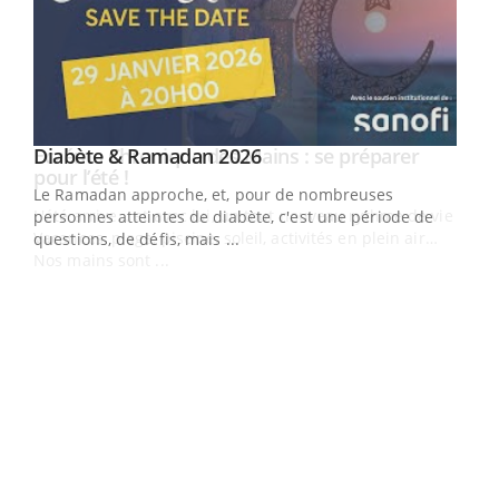
Youtube
Diabète & Ramadan 2026
Youtube
Le Ramadan approche, et, pour de nombreuses
vie !
personnes atteintes de diabète, c'est une période de
…
questions, de défis, mais ...
Un 
You
à l
Un é
mati
numé