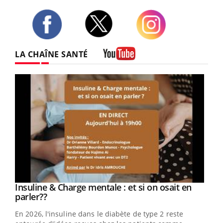
Twitter
Facebook
Instagram
LA CHAÎNE SANTÉ
Youtube
Youtube
Insuline & Charge mentale : et si on osait en
Youtube
Youtube
parler??
En 2026, l'insuline dans le diabète de type 2 reste