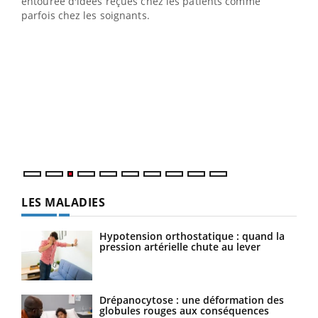
entourée d'idées reçues chez les patients comme
parfois chez les soignants.
Ecz
You
pour
L'ét
Vaca
Nos 
LES MALADIES
Hypotension orthostatique : quand la
pression artérielle chute au lever
Drépanocytose : une déformation des
globules rouges aux conséquences