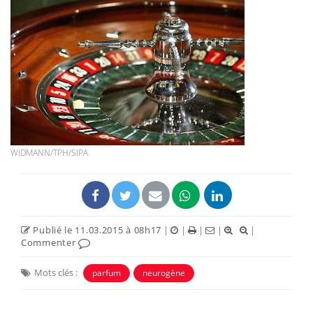
WIDMANN/TPH/SIPA
Publié le 11.03.2015 à 08h17
|
|
|
|
|
Commenter
Mots clés :
parfum
neurogène