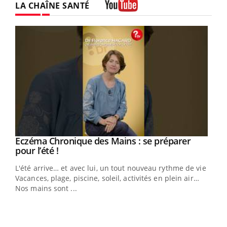
LA CHAÎNE SANTÉ
Youtube
Youtube
Eczéma Chronique des Mains : se préparer
Diabète & Ramadan 2026
Youtube
Youtube
Youtube
pour l’été !
Le Ramadan approche, et, pour de nombreuses
L'été arrive… et avec lui, un tout nouveau rythme de vie !
personnes atteintes de diabète, c'est une période de
Vacances, plage, piscine, soleil, activités en plein air…
questions, de défis, mais ...
Nos mains sont ...
You