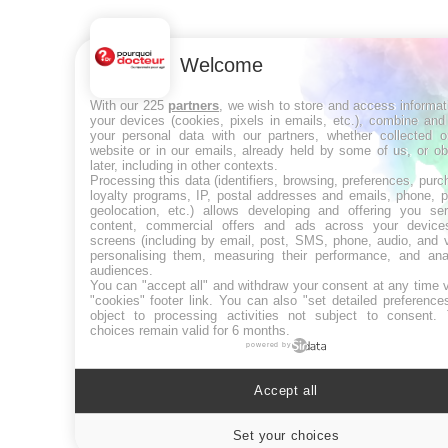
Welcome
With our 225
partners
, we wish to store and access informat
your devices (cookies, pixels in emails, etc.), combine and
your personal data with our partners, whether collected o
website or in our emails, already held by some of us, or ob
later, including in other contexts.
Processing this data (identifiers, browsing, preferences, purc
loyalty programs, IP, postal addresses and emails, phone, p
geolocation, etc.) allows developing and offering you ser
content, commercial offers and ads across your devic
screens (including by email, post, SMS, phone, audio, and v
personalising them, measuring their performance, and ana
audiences.
You can "accept all" and withdraw your consent at any time v
"cookies" footer link
. You can also "set detailed preference
object to processing activities not subject to consent.
choices remain valid for 6 months.
powered by
Accept all
Set your choices
Cookies se