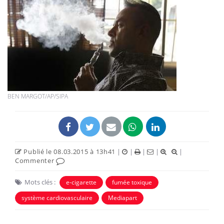
BEN MARGOT/AP/SIPA
Publié le 08.03.2015 à 13h41
|
|
|
|
|
Commenter
Mots clés :
e-cigarette
fumée toxique
système cardiovasculaire
Mediapart