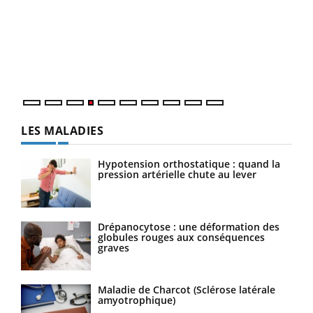
Un 
à l
Un é
mati
numé
LES MALADIES
Hypotension orthostatique : quand la
pression artérielle chute au lever
Drépanocytose : une déformation des
globules rouges aux conséquences
graves
Maladie de Charcot (Sclérose latérale
amyotrophique)