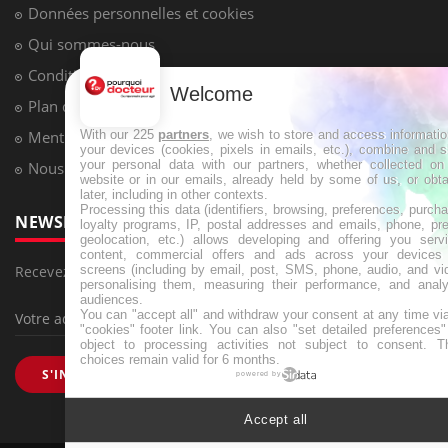
Données personnelles et cookies
Qui sommes-nous
Conditions d'utilisation
Welcome
Plan du site
With our 225
partners
, we wish to store and access informati
Mentions Légales
your devices (cookies, pixels in emails, etc.), combine and 
your personal data with our partners, whether collected on 
Nous contacter
website or in our emails, already held by some of us, or obt
later, including in other contexts.
Processing this data (identifiers, browsing, preferences, purch
NEWSLETTER
loyalty programs, IP, postal addresses and emails, phone, pr
geolocation, etc.) allows developing and offering you servi
content, commercial offers and ads across your devices
screens (including by email, post, SMS, phone, audio, and vi
Recevez toutes les semaines les meilleures infos santé
personalising them, measuring their performance, and analy
audiences.
You can "accept all" and withdraw your consent at any time vi
"cookies" footer link
. You can also "set detailed preferences
object to processing activities not subject to consent. T
choices remain valid for 6 months.
S'INSCRIRE
powered by
Accept all