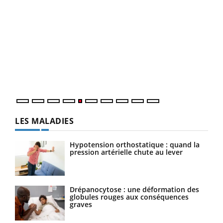
Un 
You
à l
Un é
mati
numé
LES MALADIES
Hypotension orthostatique : quand la
pression artérielle chute au lever
Drépanocytose : une déformation des
globules rouges aux conséquences
graves