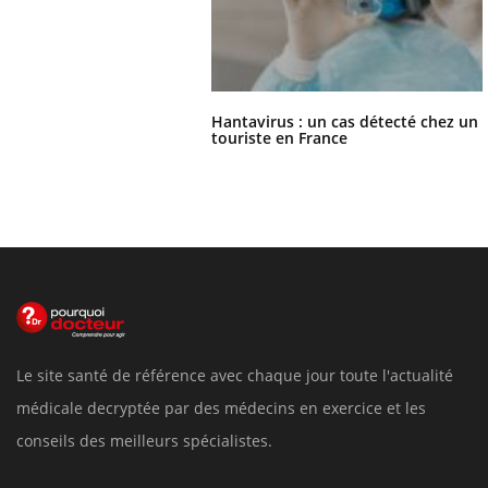
Hantavirus : un cas détecté chez un
touriste en France
Le site santé de référence avec chaque jour toute l'actualité
médicale decryptée par des médecins en exercice et les
conseils des meilleurs spécialistes.