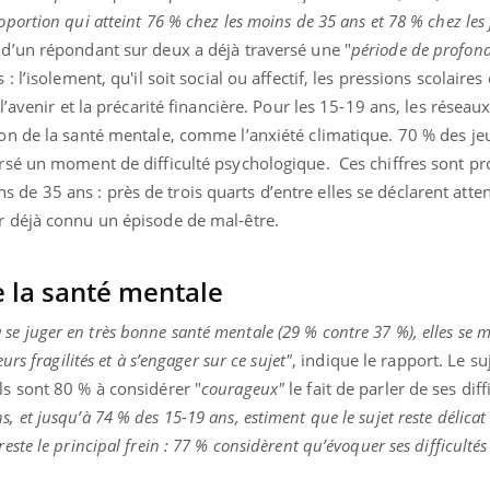
oportion qui atteint 76 % chez les moins de 35 ans et 78 % chez les
s d’un répondant sur deux a déjà traversé une "
période de profond
: l’isolement, qu'il soit social ou affectif, les pressions scolaires
 l’avenir et la précarité financière. Pour les 15-19 ans, les réseau
ion de la santé mentale, comme l’anxiété climatique. 70 % des j
ersé un moment de difficulté psychologique.
Ces chiffres sont p
de 35 ans : près de trois quarts d’entre elles se déclarent atten
ir déjà connu un épisode de mal-être.
e la santé mentale
e juger en très bonne santé mentale (29 % contre 37 %), elles se 
urs fragilités et à s’engager sur ce sujet"
, indique le rapport. Le s
ls sont 80 % à considérer "
courageux"
le fait de parler de ses diff
, et jusqu’à 74 % des 15-19 ans, estiment que le sujet reste délicat
este le principal frein : 77 % considèrent qu’évoquer ses difficulté