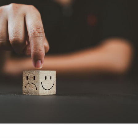
Les troubles du sommeil
Syndrom
modifient votre cerveau !
quels so
exercice
Mon enfant est-il trop
Comment
sensible ou simplement
pendant
très empathique ?
Bébés, jeunes enfants :
Hantavir
quelle trousse à pharmacie
chez un 
pour les vacances ?