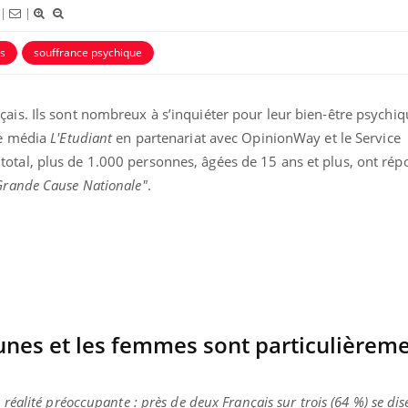
|
|
s
souffrance psychique
ais. Ils sont nombreux à s’inquiéter pour leur bien-être psychiqu
le média
L'Etudiant
en partenariat avec OpinionWay et le Service
otal, plus de 1.000 personnes, âgées de 15 ans et plus, ont rép
Grande Cause Nationale"
.
ma Chronique des Mains :
Carence en fer : com
ube
Youtube
Youtube
Youtube
iquer ma maladie
prévenir
a des sujets qui sont faciles à aborder...
Fatigue, irritabilité, brou
res non ! D'un côté, poser des questions
même alopécie… Les symp
a maladie d'un proche c'est montrer ...
carence en fer sont multip
...
eunes et les femmes sont particulièrem
 réalité préoccupante : près de deux Français sur trois (64 %) se dis