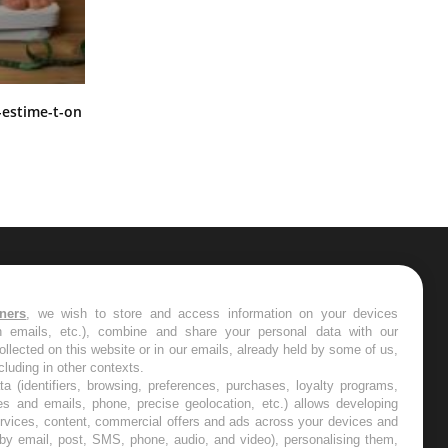
Régimes cétogènes : un risque de
-estime-t-on
cancer de l’intestin grêle
ER
tners
, we wish to store and access information on your devices
in emails, etc.), combine and share your personal data with our
s les semaines les meilleures
ollected on this website or in our emails, already held by some of us,
ncluding in other contexts.
ta (identifiers, browsing, preferences, purchases, loyalty programs,
es and emails, phone, precise geolocation, etc.) allows developing
ervices, content, commercial offers and ads across your devices and
 by email, post, SMS, phone, audio, and video), personalising them,