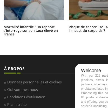
Mortalité infantile : un rapport
Risque de cancer : sous
s’interroge sur son taux élevé en
l’impact du surpoids ?
France
À PROPOS
NEWSLETT
Welcome
With our 225
par
(cookies, pixels 
Recevez toute
Données personnelles et cookies
partners, whether c
infos santé
or obtained later, i
Qui sommes-nous
Processing this da
Conditions d'utilisation
IP, postal address
and offering you s
Plan du site
screens (including