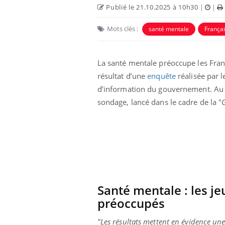
Publié le 21.10.2025 à 10h30
|
|
Mots clés :
santé mentale
Françai
La santé mentale préoccupe les Franç
résultat d’une
enquête
réalisée par 
d’information du gouvernement. Au t
sondage, lancé dans le cadre de la "
Eczé
Yout
expl
Il y 
d'aut
sur l
Santé mentale : les j
préoccupés
"Les résultats mettent en évidence une