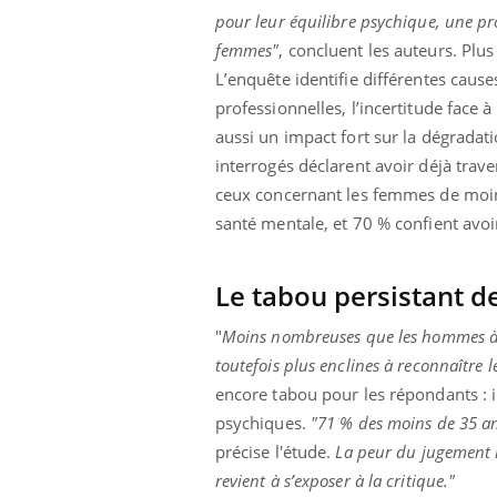
pour leur équilibre psychique, une pr
femmes"
, concluent les auteurs. Plu
L’enquête identifie différentes causes 
professionnelles, l’incertitude face à
aussi un impact fort sur la dégradat
interrogés déclarent avoir déjà trav
ceux concernant les femmes de moins 
santé mentale, et 70 % confient avo
Le tabou persistant d
"
Moins nombreuses que les hommes à s
toutefois plus enclines à reconnaître le
encore tabou pour les répondants : i
psychiques.
"
71 % des moins de 35 ans
précise l'étude.
La peur du jugement r
revient à s’exposer à la critique."