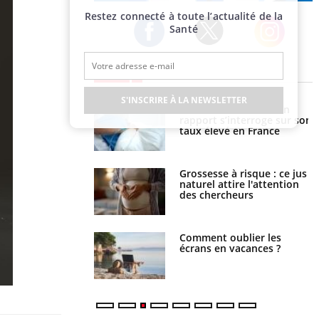
Publicité
Restez connecté à toute l’actualité de la
Santé
Twitter
Facebook
Instagram
EN DIRECT
S'INSCRIRE À LA NEWSLETTER
e métabolique :
Mortalité infantile : un
nt les meilleurs
rapport s’interroge sur son
s physiques ?
taux élevé en France
 éviter une otite
Grossesse à risque : ce jus
 les vacances ?
naturel attire l'attention
des chercheurs
us : un cas détecté
Comment oublier les
touriste en France
écrans en vacances ?