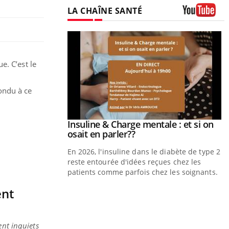
LA CHAÎNE SANTÉ
Youtube
e. C’est le
ondu à ce
prendre pour
Insuline & Charge mentale : et si on
Youtube
Youtube
osait en parler??
illard mental ou
En 2026, l'insuline dans le diabète de type 2
tômes de la
reste entourée d'idées reçues chez les
les ce qui la rend
patients comme parfois chez les soignants.
ent
Y
p
L
ent inquiets