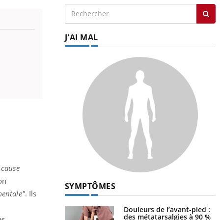
J'AI MAL
cause
on
SYMPTÔMES
mentale"
. Ils
Douleurs de l’avant-pied :
des métatarsalgies à 90 %
es