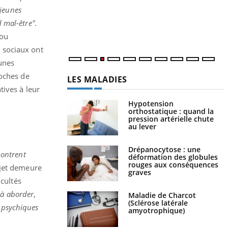
r
 jeunes
s
..
 mal-être".
 ou
x sociaux ont
eunes
roches de
LES MALADIES
tives à leur
Hypotension
orthostatique : quand la
pression artérielle chute
au lever
Drépanocytose : une
montrent
déformation des globules
rouges aux conséquences
ujet demeure
graves
icultés
 à aborder
,
Maladie de Charcot
(Sclérose latérale
s psychiques
amyotrophique)