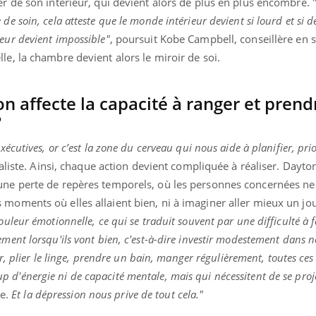
er de son intérieur, qui devient alors de plus en plus encombré. 
e soin, cela atteste que le monde intérieur devient si lourd et si 
eur devient impossible"
, poursuit Kobe Campbell, conseillère en 
le, la chambre devient alors le miroir de soi.
 affecte la capacité à ranger et prend
?
écutives, or c’est la zone du cerveau qui nous aide à planifier, prio
ialiste. Ainsi, chaque action devient compliquée à réaliser. Dayto
une perte de repères temporels, où les personnes concernées ne
moments où elles allaient bien, ni à imaginer aller mieux un jou
uleur émotionnelle, ce qui se traduit souvent par une difficulté à f
ent lorsqu'ils vont bien, c'est-à-dire investir modestement dans no
nce en fer : comprendre pour
Insuline & Charge ment
ube
Youtube
Youtube
Yout
enir
osait en parler??
ur, plier le linge, prendre un bain, manger régulièrement, toutes ces
d'énergie ni de capacité mentale, mais qui nécessitent de se proj
ue, irritabilité, brouillard mental ou
En 2026, l'insuline dans l
le.
Et la dépression nous prive de tout cela."
 alopécie… Les symptômes de la
reste entourée d'idées re
ce en fer sont multiples ce qui la rend
patients comme parfois ch