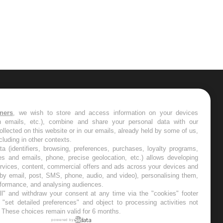
ER
tners
, we wish to store and access information on your devices
in emails, etc.), combine and share your personal data with our
s les semaines les meilleures
ollected on this website or in our emails, already held by some of us,
ncluding in other contexts.
ta (identifiers, browsing, preferences, purchases, loyalty programs,
es and emails, phone, precise geolocation, etc.) allows developing
ervices, content, commercial offers and ads across your devices and
 by email, post, SMS, phone, audio, and video), personalising them,
RE
rformance, and analysing audiences.
l" and withdraw your consent at any time via the "cookies" footer
"set detailed preferences" and object to processing activities not
. These choices remain valid for 6 months.
powered by