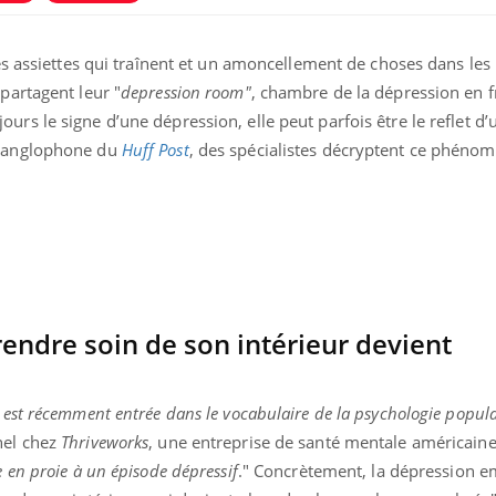
pendant les vacances ?
naturel 
des che
des assiettes qui traînent et un amoncellement de choses dans les 
Hantavirus : un cas détecté
Comment
partagent leur "
depression
room"
, chambre de la dépression en fr
chez un touriste en France
écrans 
rs le signe d’une dépression, elle peut parfois être le reflet d’
n anglophone du
Huff
Post
, des spécialistes décryptent ce phéno
Mortalité infantile : un
Toujour
rapport s’interroge sur son
comment
taux élevé en France
empiète
sur nos 
endre soin de son intérieur devient
 est récemment entrée dans le vocabulaire de la psychologie populai
nel chez
Thriveworks
, une entreprise de santé mentale américain
e en proie à un épisode dépressif
." Concrètement, la dépression e