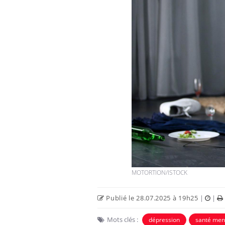
MOTORTION/ISTOCK
Publié le 28.07.2025 à 19h25
|
|
Mon enfant est-il trop
Mots clés :
dépression
santé men