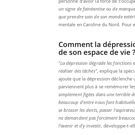
personne d’avoir la force de s’occup
un signe de fainéantise ou de manque d
que prendre soin de son monde extéri
mentale en Caroline du Nord. Pour el
Comment la dépression
de son espace de vie 
"
La dépression dégrade les fonctions ex
réaliser des tâches"
, explique la spéc
ajoute que la dépression déclenche 
parviennent plus à se remémorer les 
simplement figées dans une terrible do
beaucoup d'entre nous font habituellem
Eczéma Chronique des Mains :
Care
Youtube
Yout
Youtube
expliquer ma maladie
prév
se brosser les dents, passer l'aspirate
ne demandent pas forcément beaucoup 
Il y a des sujets qui sont faciles à aborder...
Fatig
l'avenir et d'y investir,
développe-t-el
d'autres non ! D'un côté, poser des questions
même
sur la maladie d'un proche c'est montrer ...
caren