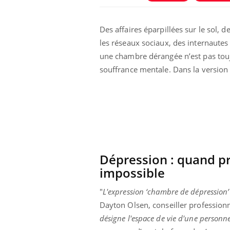
sensible ou simplement
très empathique ?
Des affaires éparpillées sur le sol, 
Bébés, jeunes enfants :
les réseaux sociaux, des internautes 
quelle trousse à pharmacie
pour les vacances ?
une chambre dérangée n’est pas toujou
souffrance mentale. Dans la versio
Syndrome métabolique :
quels sont les meilleurs
exercices physiques ?
Dépression : quand pr
impossible
"
L'expression ‘chambre de dépression’
Dayton Olsen, conseiller profession
désigne l'espace de vie d'une personn