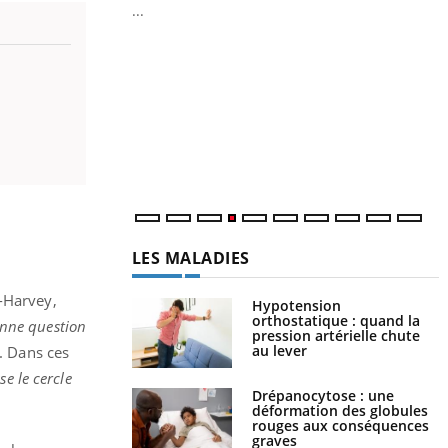
...
Y
L
n
c
m
LES MALADIES
l-Harvey,
Hypotension
orthostatique : quand la
onne question
pression artérielle chute
au lever
e. Dans ces
se le cercle
Drépanocytose : une
déformation des globules
rouges aux conséquences
graves