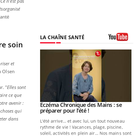
"
Ce n'est pas
désorganisé
santé
LA CHAÎNE SANTÉ
re soin
Youtube
riser et
n Olsen
r. "
Elles sont
aire ce que
tre avenir :
ale : et si on
Eczéma Chronique des Mains : se
Youtube
ube
Youtube
préparer pour l’été !
 choses qui
eter dans
e diabète de type 2
L'été arrive… et avec lui, un tout nouveau
çues chez les
rythme de vie ! Vacances, plage, piscine,
ez les soignants.
soleil, activités en plein air… Nos mains sont