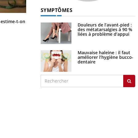
SYMPTÔMES
Régimes cétogènes : un risque de
-estime-t-on
Douleurs de l’avant-pied :
cancer de l’intestin grêle
des métatarsalgies à 90 %
liées à problème d’appui
Mauvaise haleine : il faut
améliorer l’hygiène bucco-
dentaire