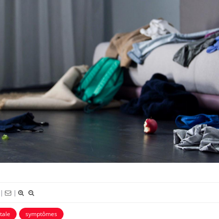
|
|
Comment éviter une otite
Grossess
tale
symptômes