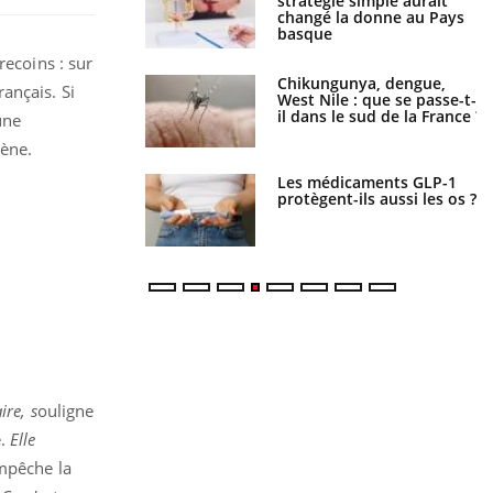
attire l'attention
stratégie simple aurait
rcheurs
changé la donne au Pays
basque
recoins : sur
 oublier les
Chikungunya, dengue,
ançais. Si
en vacances ?
West Nile : que se passe-t-
il dans le sud de la France ?
une
mène.
s connectés :
Les médicaments GLP-1
 le travail
protègent-ils aussi les os ?
 de plus en plus
soirées
re, s
ouligne
e.
Elle
mpêche la