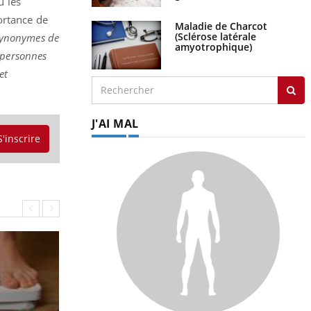
u les
ortance de
Maladie de Charcot
(Sclérose latérale
 synonymes de
amyotrophique)
 personnes
et
J'AI MAL
S'inscrire