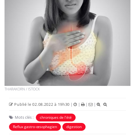
THARAKORN / ISTOCK
Publié le 02.08.2022 à 19h30
|
|
|
|
Mots clés :
chroniques de l'été
Reflux gastro-œsophagien
digestion