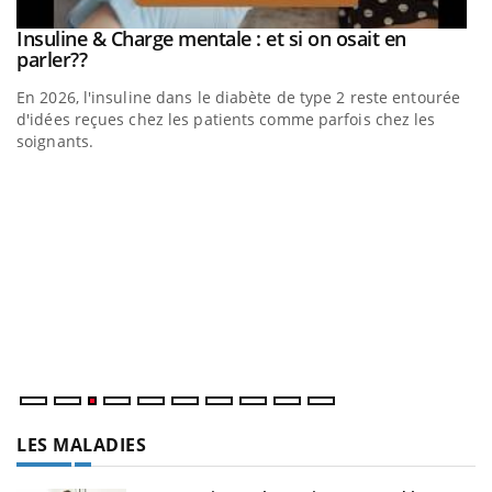
be
Insuline & Charge mentale : et si on osait en
Youtube
Youtube
parler??
En 2026, l'insuline dans le diabète de type 2 reste entourée
a
d'idées reçues chez les patients comme parfois chez les
soignants.
E
Yo
l’
L'
Va
ma
LES MALADIES