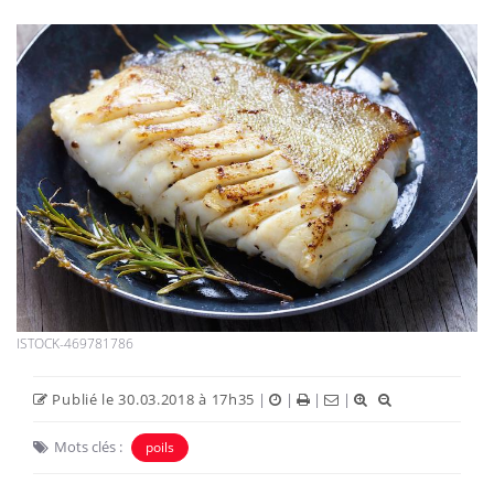
ISTOCK-469781786
Publié le 30.03.2018 à 17h35
|
|
|
|
Mots clés :
poils