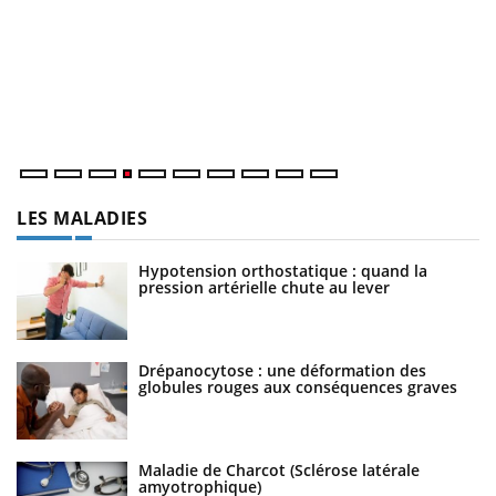
D
Yo
L
at
dé
LES MALADIES
Hypotension orthostatique : quand la
pression artérielle chute au lever
Drépanocytose : une déformation des
globules rouges aux conséquences graves
Maladie de Charcot (Sclérose latérale
amyotrophique)