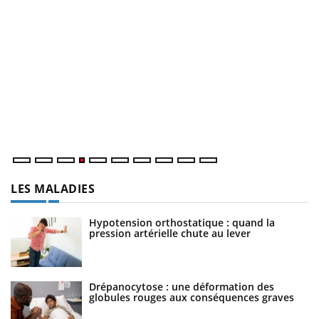
D
Yo
L
at
dé
LES MALADIES
Hypotension orthostatique : quand la
pression artérielle chute au lever
Drépanocytose : une déformation des
globules rouges aux conséquences graves