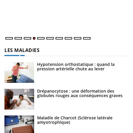
L
at
dé
LES MALADIES
Hypotension orthostatique : quand la
pression artérielle chute au lever
Drépanocytose : une déformation des
globules rouges aux conséquences graves
Maladie de Charcot (Sclérose latérale
amyotrophique)