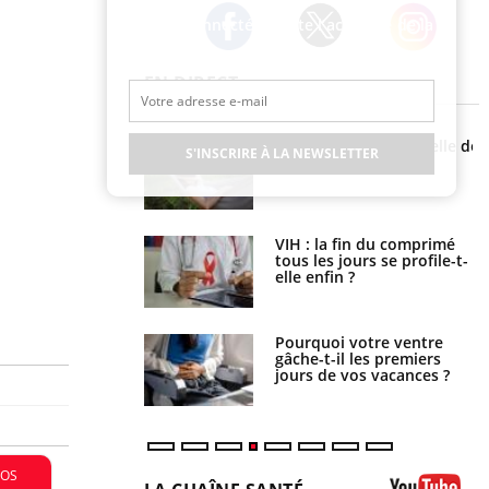
Restez connecté à toute l’actualité de la
Santé
Twitter
Facebook
Instagram
EN DIRECT
La sieste empêche-t-elle de
Fortes chaleurs : pourquoi
S'INSCRIRE À LA NEWSLETTER
dormir la nuit ?
le risque de noyade
grimpe-t-il ?
VIH : la fin du comprimé
Le Viagra pourrait-il freiner
tous les jours se profile-t-
la propagation du cancer ?
elle enfin ?
Pourquoi votre ventre
Pourquoi manger moins de
gâche-t-il les premiers
protéines pourrait
jours de vos vacances ?
finalement être bénéfique
FOS