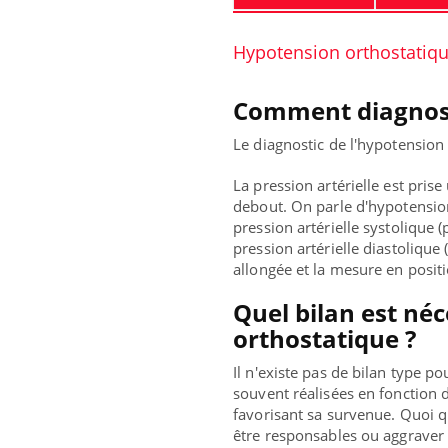
Hypotension orthostatiq
Comment diagnost
Le diagnostic de l'hypotension
La pression artérielle est pris
debout. On parle d'hypotension
ins :
Carence en fer : comprendre pour
Insu
Youtube
Yout
pression artérielle systolique (
tube
Youtube
prévenir
osai
pression artérielle diastolique 
allongée et la mesure en posit
es à aborder...
Fatigue, irritabilité, brouillard mental ou
En 20
er des questions
même alopécie… Les symptômes de la
reste
Quel bilan est né
st montrer ...
carence en fer sont multiples ce qui la rend
patie
orthostatique ?
...
Il n'existe pas de bilan type 
souvent réalisées en fonction 
favorisant sa survenue. Quoi q
être responsables ou aggraver 