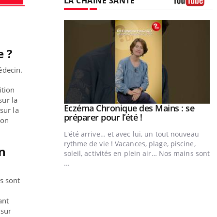
LA CHAÎNE SANTÉ
Youtube
 ?
édecin.
ition
sur la
Eczéma Chronique des Mains : se
Youtube
sur la
Youtube
préparer pour l’été !
ion
L'été arrive… et avec lui, un tout nouveau
rythme de vie ! Vacances, plage, piscine,
n
soleil, activités en plein air… Nos mains sont
...
Youtube
Diabète & Ramadan 2026
Youtube
Y
s sont
f
Le Ramadan approche, et, pour de
nombreuses personnes atteintes de diabète,
ant
U
c'est une période de questions, de défis,
 sur