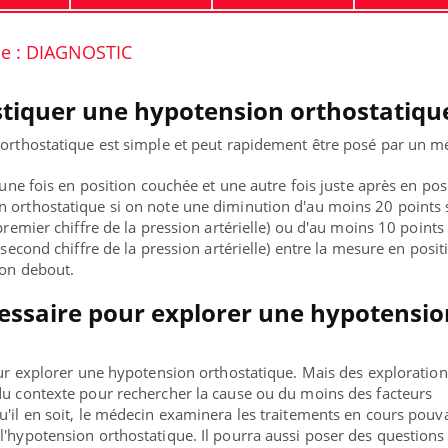
ue : DIAGNOSTIC
iquer une hypotension orthostatique
 orthostatique est simple et peut rapidement être posé par un m
e une fois en position couchée et une autre fois juste après en pos
 orthostatique si on note une diminution d'au moins 20 points 
line & Charge mentale : et si on
ube
premier chiffre de la pression artérielle) ou d'au moins 10 points 
Youtube
t en parler??
(second chiffre de la pression artérielle) entre la mesure en posit
ion debout.
26, l'insuline dans le diabète de type 2
 entourée d'idées reçues chez les
cessaire pour explorer une hypotensio
nts comme parfois chez les soignants.
pour explorer une hypotension orthostatique. Mais des exploration
du contexte pour rechercher la cause ou du moins des facteurs
u'il en soit, le médecin examinera les traitements en cours pouv
l'hypotension orthostatique. Il pourra aussi poser des questions