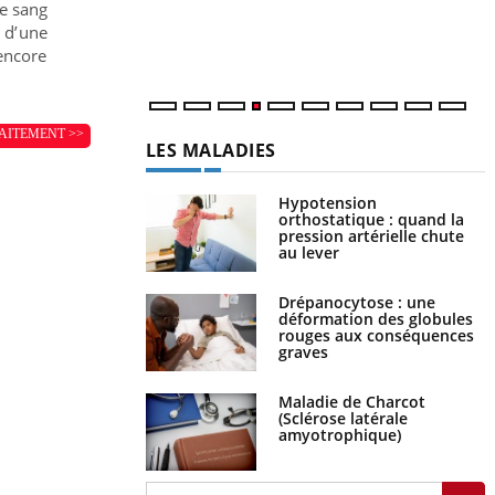
i
mais ...
de sang
l
 d’une
p
encore
AITEMENT >>
LES MALADIES
Hypotension
orthostatique : quand la
pression artérielle chute
au lever
Drépanocytose : une
déformation des globules
rouges aux conséquences
graves
Maladie de Charcot
(Sclérose latérale
amyotrophique)