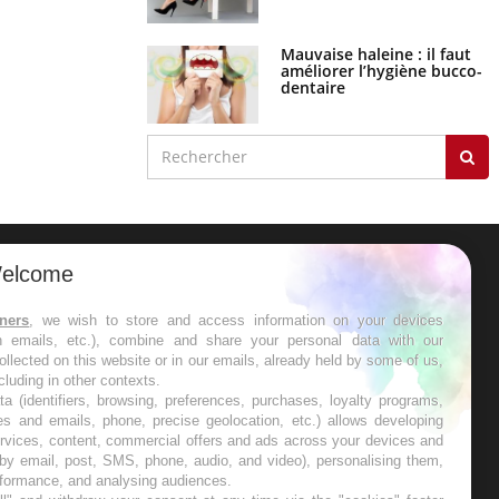
Mauvaise haleine : il faut
améliorer l’hygiène bucco-
dentaire
elcome
ER
tners
, we wish to store and access information on your devices
in emails, etc.), combine and share your personal data with our
s les semaines les meilleures
ollected on this website or in our emails, already held by some of us,
ncluding in other contexts.
ta (identifiers, browsing, preferences, purchases, loyalty programs,
es and emails, phone, precise geolocation, etc.) allows developing
ervices, content, commercial offers and ads across your devices and
 by email, post, SMS, phone, audio, and video), personalising them,
RE
rformance, and analysing audiences.