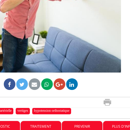
Chikungunya, dengue,
West Nile : que se passe-t-
il dans le sud de la France ?
Les médicaments GLP-1
protègent-ils aussi les os ?
Cytomégalovirus : ce qui
change dans la prise en
charge des femmes
enceintes
artérielle
vertiges
hypotension orthostatique
OSTIC
TRAITEMENT
PREVENIR
PLUS D'IN