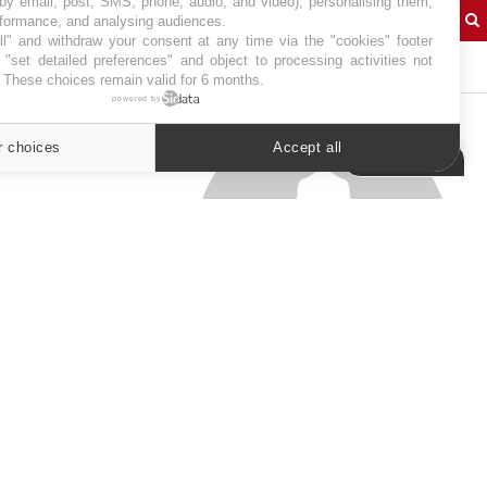
 by email, post, SMS, phone, audio, and video), personalising them,
rformance, and analysing audiences.
l" and withdraw your consent at any time via the "cookies" footer
"set detailed preferences" and object to processing activities not
J'AI MAL
. These choices remain valid for 6 months.
powered by
r choices
Accept all
Cookies settings
SYMPTÔMES
Douleurs de l’avant-pied :
des métatarsalgies à 90 %
liées à problème d’appui