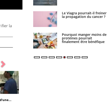
 fin du comprimé
Le Viagra pourrait-il freiner
 jours se profile-t-
la propagation du cancer ?
n ?
fier la
i votre ventre
Pourquoi manger moins de
il les premiers jours
protéines pourrait
vacances ?
finalement être bénéfique
d'une...