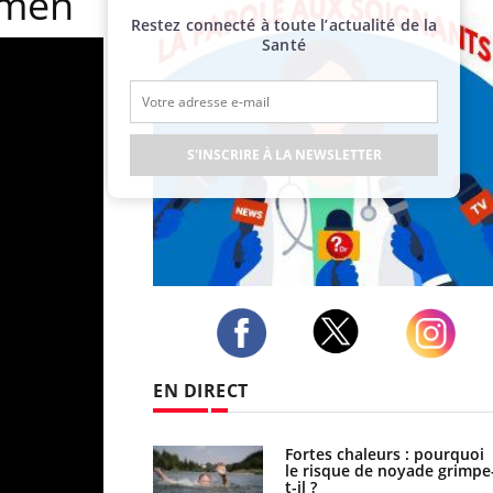
amen
Restez connecté à toute l’actualité de la
Santé
S'INSCRIRE À LA NEWSLETTER
Publicité
Twitter
Facebook
Instagram
EN DIRECT
e empêche-t-elle de
Fortes chaleurs : pourquoi
a nuit ?
le risque de noyade grimpe
t-il ?