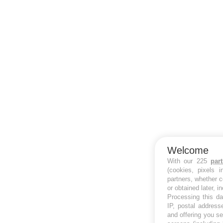
Welcome
With our 225
par
(cookies, pixels 
partners, whether c
or obtained later, i
Processing this da
IP, postal address
and offering you s