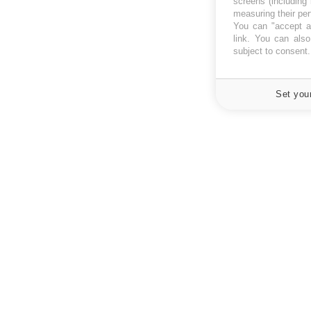
screens (including
measuring their pe
You can "accept al
link
. You can also 
subject to consent
Set you