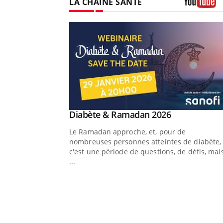
LA CHAÎNE SANTÉ
Youtube
Youtube
 Mains : se
Diabète & Ramadan 2026
Youtube
outube
Le Ramadan approche, et, pour de
 un tout nouveau
nombreuses personnes atteintes de diabète,
lage, piscine, soleil,
c'est une période de questions, de défis, mai
s mains sont ...
...