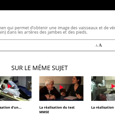
Les médicaments GLP-1
VIH : la
protègent-ils aussi les os ?
tous les
elle enfi
n qui permet d’obtenir une image des vaisseaux et de véri
uin) dans les artères des jambes et des pieds.
Cytomégalovirus : ce qui
Pourquo
change dans la prise en
gâche-t-
charge des femmes
de vos 
A
A
enceintes
SUR LE MÉME SUJET
sation d'un...
La réalisation du test
La réalisation 
MMSE