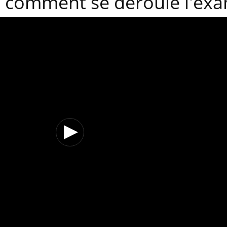
: comment se déroule l'ex
Chikungunya, dengue, West
La siest
Nile : que se passe-t-il dans
dormir l
le sud de la France ?