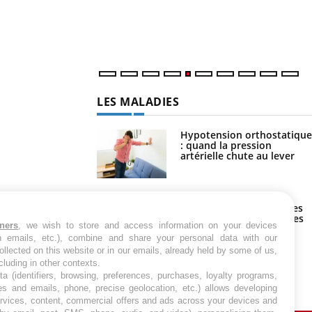
LES MALADIES
Hypotension orthostatique
: quand la pression
artérielle chute au lever
Drépanocytose : une
déformation des globules
rouges aux conséquences
tners
, we wish to store and access information on your devices
graves
in emails, etc.), combine and share your personal data with our
ollected on this website or in our emails, already held by some of us,
Maladie de Charcot
ncluding in other contexts.
(Sclérose latérale
ta (identifiers, browsing, preferences, purchases, loyalty programs,
amyotrophique)
es and emails, phone, precise geolocation, etc.) allows developing
ervices, content, commercial offers and ads across your devices and