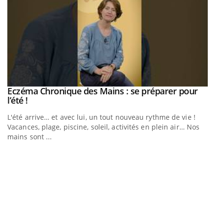
Eczéma Chronique des Mains : se préparer pour
Youtube
Youtube
l’été !
e
L'été arrive… et avec lui, un tout nouveau rythme de vie !
Vacances, plage, piscine, soleil, activités en plein air… Nos
mains sont ...
D
Yo
L
at
dé