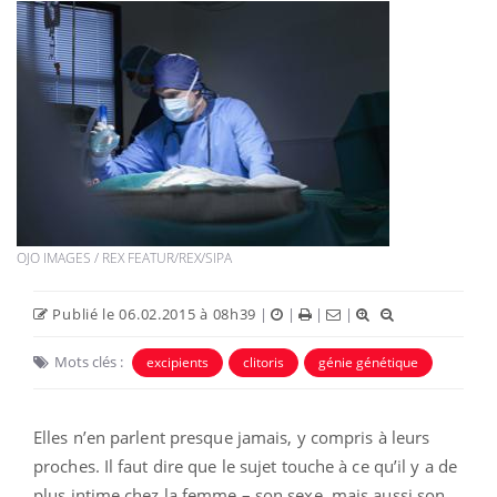
OJO IMAGES / REX FEATUR/REX/SIPA
Publié le 06.02.2015 à 08h39
|
|
|
|
Mots clés :
excipients
clitoris
génie génétique
Elles n’en parlent presque jamais, y compris à leurs
proches. Il faut dire que le sujet touche à ce qu’il y a de
plus intime chez la femme – son sexe, mais aussi son