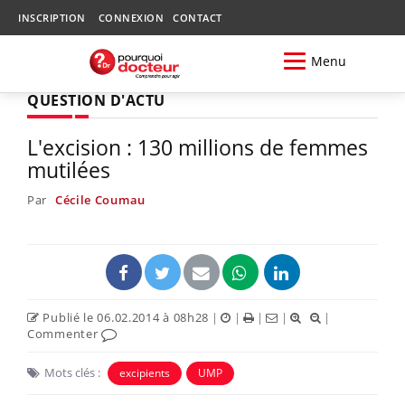
INSCRIPTION
CONNEXION
CONTACT
Menu
QUESTION D'ACTU
L'excision : 130 millions de femmes
mutilées
Par
Cécile Coumau
Publié le 06.02.2014 à 08h28
|
|
|
|
|
Commenter
Mots clés :
excipients
UMP