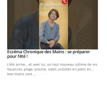
Eczéma Chronique des Mains : se préparer
Youtube
Youtube
pour l’été !
L'été arrive… et avec lui, un tout nouveau rythme de vie !
Vacances, plage, piscine, soleil, activités en plein air…
Nos mains sont ...
Dia
You
Le 
pers