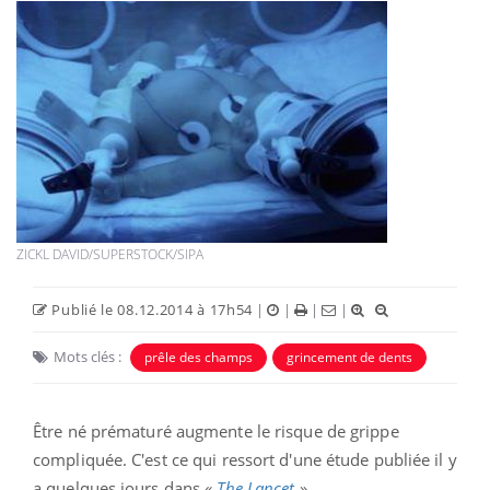
ZICKL DAVID/SUPERSTOCK/SIPA
Publié le 08.12.2014 à 17h54
|
|
|
|
Mots clés :
prêle des champs
grincement de dents
Être né prématuré augmente le risque de grippe
compliquée. C'est ce qui ressort d'une étude publiée il y
a quelques jours dans «
The Lancet
».