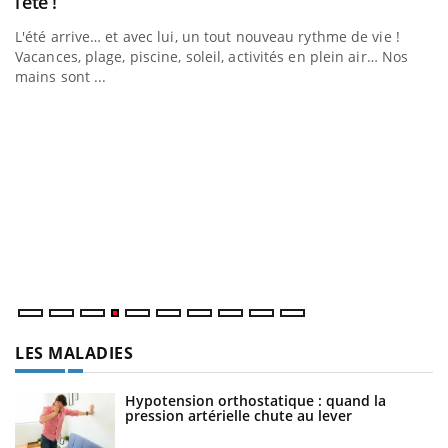
Youtube
l’été !
e
L'été arrive… et avec lui, un tout nouveau rythme de vie !
Vacances, plage, piscine, soleil, activités en plein air… Nos
mains sont ...
D
Yo
L
at
dé
LES MALADIES
Hypotension orthostatique : quand la
pression artérielle chute au lever